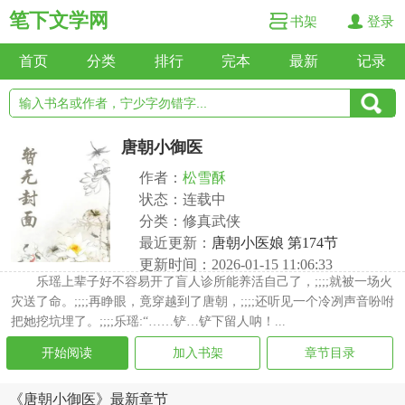
笔下文学网
书架
登录
首页
分类
排行
完本
最新
记录
唐朝小御医
作者：
松雪酥
状态：连载中
分类：修真武侠
最近更新：
唐朝小医娘 第174节
更新时间：2026-01-15 11:06:33
乐瑶上辈子好不容易开了盲人诊所能养活自己了，;;;;就被一场火
灾送了命。;;;;再睁眼，竟穿越到了唐朝，;;;;还听见一个冷冽声音吩咐
把她挖坑埋了。;;;;乐瑶:“……铲…铲下留人呐！...
开始阅读
加入书架
章节目录
《唐朝小御医》最新章节