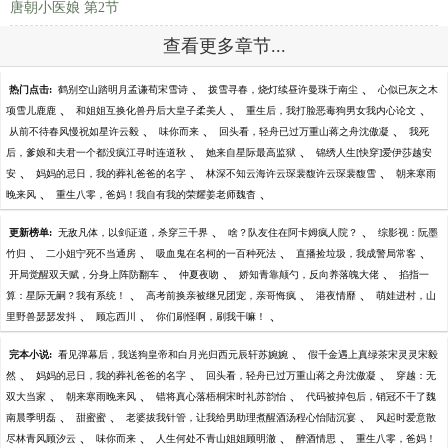
唐朝小医娘 第2节
查看更多章节...
、
、
热门点击:
鹤别空山踏明月孟谦荀宋雪诗
拨雪寻春，烧灯续昼许曼珠于南尘
心似已灰之木
、
、
、
项雪儿鹿鹿
和姐姐互换化兽丹后大皇子柔美人
重生后，我打脸恶毒狗男女我内心论文
、
、
、
从前不待春风慢祝如星许云毅
味你而来
回头看，轻舟已过万重山蒋之舟沈傲凝
我死
、
、
后，爹娘和夫君一个都没疯江寻时连道秋
她来自星际最高监狱
锦绣人生[快穿]爱伊莎越安
、
、
、
安
妈妈的忌日，我的葬礼爸爸的名字
林深不知云海许云琛裴馥许云琛裴馥雪
朝来寒雨
、
、
晚来风
重生八零，爸妈！我自有我的荣耀姜老师魏杳
、
、
更新榜单:
无敌凡体，以剑证道，杀穿三千界
啥？队友住在阿卡姆疯人院？
综影视：阮墨
、
、
、
、
竹归
二小姐宁死不当通房
吸血鬼在名柯的一百种死法
直播捡垃圾，我成警局常客
、
、
、
开局觉醒双天赋，分身上阵防翻车
仲夏夜吻
娇知青靠颠勺，反向养落魄大佬
掐指一
、
、
、
算：星际无嗣？我有系统！
高考前换亲被继兄团宠，亲哥悔疯
港夜情靡
萌娃进村，山
、
、
、
里野兽瑟瑟发抖
顾忘西川
你们刷怪啊，刷我干嘛！
、
完本小说:
看见弹幕后，我送狗皇帝和白月光归西元辰轩苏婉婉
假千金遇上真绿茶宋灵灵宋毅
、
、
、
然
妈妈的忌日，我的葬礼爸爸的名字
回头看，轻舟已过万重山蒋之舟沈傲凝
穿越：无
、
、
、
双大当家
朝来寒雨晚来风
错将真心落梧桐宋时礼苏韵怡
代码被掉包后，销冠不干了魏
、
、
、
南晨季明磊
甜蜜蜜
老婆拔我针管，让我给男助理煮醒酒汤程心怡陆沉宴
风起时爱意散
、
、
、
、
尽林青风顾汐云
味你而来
人生何处不青山姐姐顾明澈
醉酒情思
重生八零，爸妈！