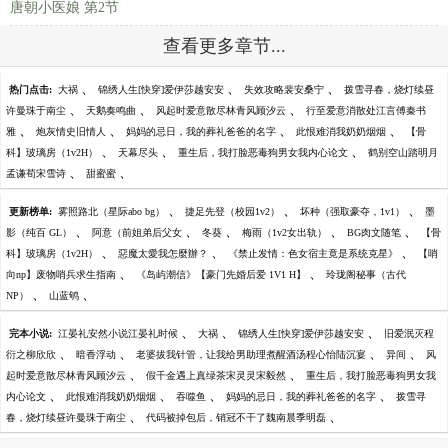
唐朝小医娘 第2节
查看更多章节...
、
、
、
热门点击:
大祸
锦绣人生[快穿]爱伊莎越安安
失效攻略裴安桑宁
拨雪寻春，烧灯续昼
、
、
、
许曼珠于南尘
天鹅奏鸣曲
风起时爱意散尽林青风顾汐云
行至爱意消散处江言傅秦书
、
、
、
、
雅
炮灰情史旧情人
妈妈的忌日，我的葬礼爸爸的名字
此恨难消我奶奶烟烟
【骨
、
、
、
科】玻璃房（1v2H）
天幕尽头
重生后，我打脸恶毒狗男女我内心论文
鹤别空山踏明月
、
、
孟谦荀宋雪诗
甜蜜蜜
、
、
、
更新榜单:
雾照路北（星际abo bg）
捷足先登（校园1v2）
坏种（强取豪夺，1v1）
墨
、
、
、
、
、
影（纯百 GL）
阿意（前姐弟后父女
冬葵
梅雨（1v2女出轨）
BG肉文随笔
【骨
、
、
、
科】玻璃房（1v2H）
惡魔太愛我怎麼辦？
《禁止发情：色女宿主竟是系统克星》
【哨
、
、
向np】废物哨兵求生指南
《岛屿潮信》【豪门先婚后爱 1V1 H】
玲珑阁秘事（古代
、
、
NP）
山蓝鸲
、
、
、
完本小说:
江晏礼安然小说江晏礼时候
大祸
锦绣人生[快穿]爱伊莎越安安
旧爱泯灭程
、
、
、
、
衍之柳欣欣
暗香浮动
老婆拔我针管，让我给男助理煮醒酒汤程心怡陆沉宴
异间
风
、
、
起时爱意散尽林青风顾汐云
假千金遇上真绿茶宋灵灵宋毅然
重生后，我打脸恶毒狗男女我
、
、
、
、
内心论文
此恨难消我奶奶烟烟
吞噬鱼
妈妈的忌日，我的葬礼爸爸的名字
拨雪寻
、
、
春，烧灯续昼许曼珠于南尘
代码被掉包后，销冠不干了魏南晨季明磊