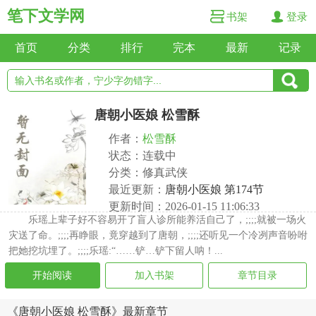
笔下文学网
书架
登录
首页
分类
排行
完本
最新
记录
唐朝小医娘 松雪酥
作者：
松雪酥
状态：连载中
分类：修真武侠
最近更新：
唐朝小医娘 第174节
更新时间：2026-01-15 11:06:33
乐瑶上辈子好不容易开了盲人诊所能养活自己了，;;;;就被一场火
灾送了命。;;;;再睁眼，竟穿越到了唐朝，;;;;还听见一个冷冽声音吩咐
把她挖坑埋了。;;;;乐瑶:“……铲…铲下留人呐！...
开始阅读
加入书架
章节目录
《唐朝小医娘 松雪酥》最新章节