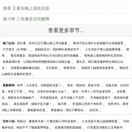
第章 又要在晚上跟他见面
第19章 三叔像是在吃醋啊
查看更多章节...
、
、
热门点击:
回头看，轻舟已过万重山蒋之舟沈傲凝
林深不知云海许云琛裴馥许云琛裴馥雪
、
、
、
只手遮天（出书版）
妈妈的忌日，我的葬礼爸爸的名字
人生何处不青山姐姐顾明澈
暗
、
、
、
香
看见弹幕后，我送狗皇帝和白月光归西元辰轩苏婉婉
错将真心落梧桐宋时礼苏韵怡
、
老婆拔我针管，让我给男助理煮醒酒汤程心怡陆沉宴
重生后，我打脸恶毒狗男女我内心论
、
、
、
、
、
文
后悔爱你穆斯澜沈清欢
无可救药
暗香浮动
彻底毁了她唐朝淮唐梦绮
鹤别空
、
山踏明月孟谦荀宋雪诗
、
、
更新榜单:
铠甲：人在拿瓦，但我是欧克瑟？
明末：我崇祯，再造大明
无敌凡体，以剑证
、
、
、
道，杀穿三千界
寻仙，没有外挂你修什么仙？
幕后：开局十二符咒改变世界
末世重
、
、
生：我靠安全车囤物斩尸
开局逼我送死，反手召唤三千玄甲
开局被富婆拿下，系统却叫着
、
、
、
、
加油
真实冒险界，辅助才是大腿！
镇天棺
穿成国公府庶子考科举
全民求生，获得
、
、
、
、
D级人员模拟器
娶狐妻镇百鬼
家族修仙：我以子嗣登仙
伯言传
、
、
完本小说:
我死后，爹娘和夫君一个都没疯江寻时连道秋
人生何处不青山姐姐顾明澈
代码
、
、
被掉包后，销冠不干了魏南晨季明磊
此恨难消我奶奶烟烟
行至爱意消散处江言傅秦书