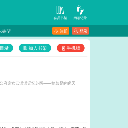
会员书架
阅读记录
他类型
注册
登录
目录
加入书架
手机版
镇国公府庶女云潇潇记忆苏醒——她曾是睥睨天