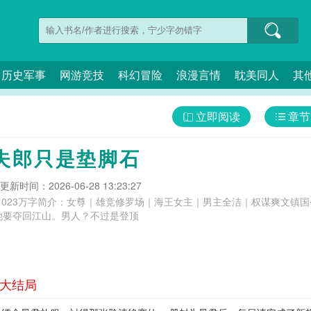
历史军事
网游竞技
科幻冒险
浪漫言情
耽美同人
其
立即阅读
章节
夫郎只是垫脚石
更新时间：2026-06-28 13:23:27
25完结1023万字简介：女尊｜雄竞修罗场｜海王女主｜男主全洁｜权谋爽文
她要夺回江山。男人？不过是登顶
 大结局