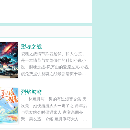
裂魂之战
裂魂之战情节跌宕起伏、扣人心弦，
是一本情节与文笔俱佳的科幻小说小
说，裂魂之战-凤万山的鹭原左京-小说
旗免费提供裂魂之战最新清爽干净的
文字章节在线阅读和TXT下载。...
烈焰鸳鸯
1、 林疏月与一男的有过短暂交集 天
没亮，她便潇潇洒洒一走了之 两年后
与男友约会时偶遇家人 家宴亲朋齐
聚，男友逐一介绍 疏月乖巧大方，两
人始终十指紧扣 轮到主座—— 男人气