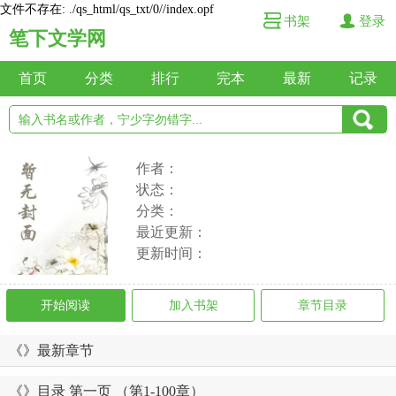
文件不存在: ./qs_html/qs_txt/0//index.opf
书架
登录
笔下文学网
首页
分类
排行
完本
最新
记录
作者：
状态：
分类：
最近更新：
更新时间：
开始阅读
加入书架
章节目录
《》最新章节
《》目录 第一页 （第1-100章）