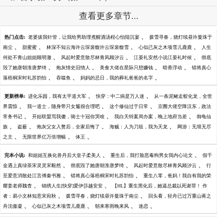
查看更多章节...
、
热门点击:
老婆拔我针管，让我给男助理煮醒酒汤程心怡陆沉宴
拨雪寻春，烧灯续昼许曼珠于
、
、
、
、
南尘
甜蜜蜜
林深不知云海许云琛裴馥许云琛裴馥雪
心似已灰之木项雪儿鹿鹿
人生
、
、
、
何处不青山姐姐顾明澈
风起时爱意散尽林青风顾汐云
江晏礼安然小说江晏礼时候
彻底
、
、
、
、
毁了她唐朝淮唐梦绮
炮灰情史旧情人
美食大佬在星际只想赚钱
暗香浮动
错将真心
、
、
、
落梧桐宋时礼苏韵怡
吞噬鱼
妈妈的忌日，我的葬礼爸爸的名字
、
、
更新榜单:
进化乐园，我有太平道大军
快穿：中二病是万人迷
从一条泥鳅走蛟化龙，全世
、
、
、
界震惊
我一道士，随身带只女魃很合理吧
这个修仙过于日常
京圈大佬空降汉东，政法
、
、
、
常务书记
开始联盟骂我傻，骑士十冠你哭啥
我白天特案局办案，晚上地府当差
御龟仙
、
、
、
、
族
盗薮
炮灰父女入赘后，全家后悔了
海贼：人为刀俎，我为天龙
网游：无垠无尽
、
、
、
之主
无限世界亿万倍增幅
体王
、
、
完本小说:
和姐姐互换化兽丹后大皇子柔美人
重生后，我打脸恶毒狗男女我内心论文
假千
、
、
、
金遇上真绿茶宋灵灵宋毅然
彻底毁了她唐朝淮唐梦绮
风起时爱意散尽林青风顾汐云
行
、
、
至爱意消散处江言傅秦书雅
错将真心落梧桐宋时礼苏韵怡
重生八零，爸妈！我自有我的荣
、
、
耀姜老师魏杳
锦绣人生[快穿]爱伊莎越安安
【HL】重生黑化后，她逼总裁以死谢罪！ 作
、
、
者：易小文林知意宋宛秋
拨雪寻春，烧灯续昼许曼珠于南尘
回头看，轻舟已过万重山蒋之
、
、
、
、
舟沈傲凝
心似已灰之木项雪儿鹿鹿
朝来寒雨晚来风
迷恋