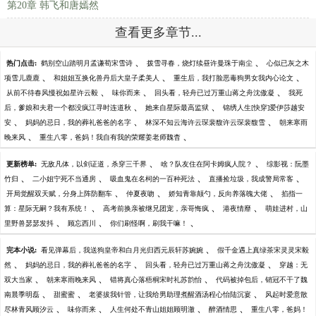
第20章 韩飞和唐嫣然
查看更多章节...
、
、
热门点击:
鹤别空山踏明月孟谦荀宋雪诗
拨雪寻春，烧灯续昼许曼珠于南尘
心似已灰之木
、
、
、
项雪儿鹿鹿
和姐姐互换化兽丹后大皇子柔美人
重生后，我打脸恶毒狗男女我内心论文
、
、
、
从前不待春风慢祝如星许云毅
味你而来
回头看，轻舟已过万重山蒋之舟沈傲凝
我死
、
、
后，爹娘和夫君一个都没疯江寻时连道秋
她来自星际最高监狱
锦绣人生[快穿]爱伊莎越安
、
、
、
安
妈妈的忌日，我的葬礼爸爸的名字
林深不知云海许云琛裴馥许云琛裴馥雪
朝来寒雨
、
、
晚来风
重生八零，爸妈！我自有我的荣耀姜老师魏杳
、
、
更新榜单:
无敌凡体，以剑证道，杀穿三千界
啥？队友住在阿卡姆疯人院？
综影视：阮墨
、
、
、
、
竹归
二小姐宁死不当通房
吸血鬼在名柯的一百种死法
直播捡垃圾，我成警局常客
、
、
、
开局觉醒双天赋，分身上阵防翻车
仲夏夜吻
娇知青靠颠勺，反向养落魄大佬
掐指一
、
、
、
算：星际无嗣？我有系统！
高考前换亲被继兄团宠，亲哥悔疯
港夜情靡
萌娃进村，山
、
、
、
里野兽瑟瑟发抖
顾忘西川
你们刷怪啊，刷我干嘛！
、
完本小说:
看见弹幕后，我送狗皇帝和白月光归西元辰轩苏婉婉
假千金遇上真绿茶宋灵灵宋毅
、
、
、
然
妈妈的忌日，我的葬礼爸爸的名字
回头看，轻舟已过万重山蒋之舟沈傲凝
穿越：无
、
、
、
双大当家
朝来寒雨晚来风
错将真心落梧桐宋时礼苏韵怡
代码被掉包后，销冠不干了魏
、
、
、
南晨季明磊
甜蜜蜜
老婆拔我针管，让我给男助理煮醒酒汤程心怡陆沉宴
风起时爱意散
、
、
、
、
尽林青风顾汐云
味你而来
人生何处不青山姐姐顾明澈
醉酒情思
重生八零，爸妈！