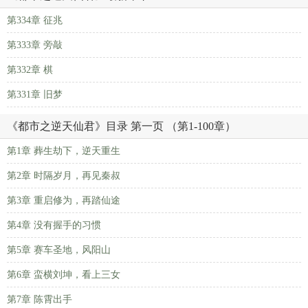
第334章 征兆
第333章 旁敲
第332章 棋
第331章 旧梦
《都市之逆天仙君》目录 第一页 （第1-100章）
第1章 葬生劫下，逆天重生
第2章 时隔岁月，再见秦叔
第3章 重启修为，再踏仙途
第4章 没有握手的习惯
第5章 赛车圣地，风阳山
第6章 蛮横刘坤，看上三女
第7章 陈霄出手