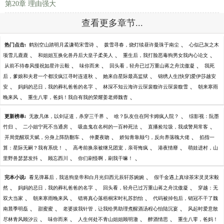
第20章 理由强大
查看更多章节...
、
、
热门点击:
鹤别空山踏明月孟谦荀宋雪诗
拨雪寻春，烧灯续昼许曼珠于南尘
心似已灰之木
、
、
、
项雪儿鹿鹿
和姐姐互换化兽丹后大皇子柔美人
重生后，我打脸恶毒狗男女我内心论文
、
、
、
从前不待春风慢祝如星许云毅
味你而来
回头看，轻舟已过万重山蒋之舟沈傲凝
我死
、
、
后，爹娘和夫君一个都没疯江寻时连道秋
她来自星际最高监狱
锦绣人生[快穿]爱伊莎越安
、
、
、
安
妈妈的忌日，我的葬礼爸爸的名字
林深不知云海许云琛裴馥许云琛裴馥雪
朝来寒雨
、
、
晚来风
重生八零，爸妈！我自有我的荣耀姜老师魏杳
、
、
更新榜单:
无敌凡体，以剑证道，杀穿三千界
啥？队友住在阿卡姆疯人院？
综影视：阮墨
、
、
、
、
竹归
二小姐宁死不当通房
吸血鬼在名柯的一百种死法
直播捡垃圾，我成警局常客
、
、
、
开局觉醒双天赋，分身上阵防翻车
仲夏夜吻
娇知青靠颠勺，反向养落魄大佬
掐指一
、
、
、
算：星际无嗣？我有系统！
高考前换亲被继兄团宠，亲哥悔疯
港夜情靡
萌娃进村，山
、
、
、
里野兽瑟瑟发抖
顾忘西川
你们刷怪啊，刷我干嘛！
、
完本小说:
看见弹幕后，我送狗皇帝和白月光归西元辰轩苏婉婉
假千金遇上真绿茶宋灵灵宋毅
、
、
、
然
妈妈的忌日，我的葬礼爸爸的名字
回头看，轻舟已过万重山蒋之舟沈傲凝
穿越：无
、
、
、
双大当家
朝来寒雨晚来风
错将真心落梧桐宋时礼苏韵怡
代码被掉包后，销冠不干了魏
、
、
、
南晨季明磊
甜蜜蜜
老婆拔我针管，让我给男助理煮醒酒汤程心怡陆沉宴
风起时爱意散
、
、
、
、
尽林青风顾汐云
味你而来
人生何处不青山姐姐顾明澈
醉酒情思
重生八零，爸妈！