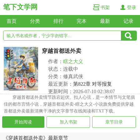
笔下文学网
书架
登录
首页
分类
排行
完本
最新
记录
穿越首都送外卖
作者：
瞎之大义
状态：连载中
分类：修真武侠
最近更新：
第822章 对等报复
更新时间：2026-07-10 02:38:07
穿越首都送外卖情节跌宕起伏、扣人心弦，是一本情节与文笔俱
佳的都市言情小说，穿越首都送外卖-瞎之大义-小说旗免费提供穿越
首都送外卖最新清爽干净的文字章节在线阅读和TXT下载。
开始阅读
加入书架
章节目录
《穿越首都送外卖》最新章节