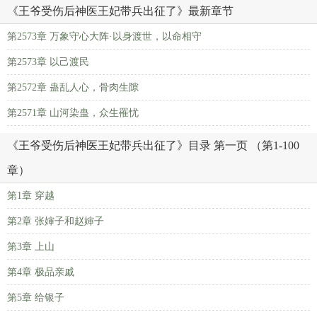
《王爷受伤后神医王妃带兵出征了》最新章节
第2573章 万象守心大阵·以身渡世，以命相守
第2573章 以己渡民
第2572章 蛊乱人心，骨肉生隙
第2571章 山河染蛊，众生罹忧
《王爷受伤后神医王妃带兵出征了》目录 第一页 （第1-100
章）
第1章 穿越
第2章 张婶子和赵婶子
第3章 上山
第4章 极品亲戚
第5章 给银子