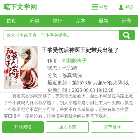
笔下文学网
书架
登录
首页
分类
排行
完本
最新
记录
王爷受伤后神医王妃带兵出征了
作者：
叫我酸梅子
状态：已完结
分类：修真武侠
最近更新：
第2573章 万象守心大阵·以身渡世，以命相守
更新时间：2026-06-03 19:12:28
莫名其妙的就穿越了，苏景瑶无语看天，自己不就是在马路上救
了个小孩吗为什么就穿越了，别人穿越都是小姐公主为什么自己就是
一个吃不饱穿不暖的小可怜，爷奶不疼亲戚极品，还好有娘亲疼爱，
要田没有，要房没有，没事没事看我空间在手天下我有...
开始阅读
加入书架
章节目录