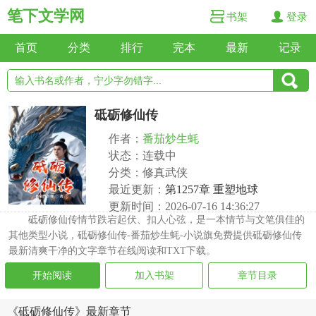
笔下文学网
书架
登录
首页
分类
排行
完本
最新
记录
砥砺修仙传
作者：
番茄炒生蚝
状态：连载中
分类：修真武侠
最近更新：
第1257章 重塑地球
更新时间：2026-07-16 14:36:27
砥砺修仙传情节跌宕起伏、扣人心弦，是一本情节与文笔俱佳的
其他类型小说，砥砺修仙传-番茄炒生蚝-小说旗免费提供砥砺修仙传
最新清爽干净的文字章节在线阅读和TXT下载。
开始阅读
加入书架
章节目录
《砥砺修仙传》最新章节