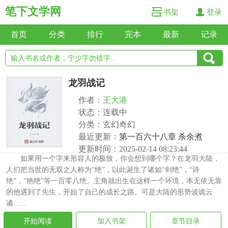
笔下文学网
书架
登录
首页
分类
排行
完本
最新
记录
龙羽战记
作者：
王大港
状态：连载中
分类：玄幻奇幻
最近更新：
第一百六十八章 杀余煮
更新时间：2025-02-14 08:23:44
如果用一个字来形容人的极致，你会想到哪个字？在龙羽大陆，
人们把当世的无双之人称为“绝”，以此诞生了诸如“剑绝”，“诗
绝”，“艳绝”等一百零八绝。主角就出生在这样一个环境，本无依无靠
的他遇到了先生，开始了自己的成长之路。可是大陆的形势波诡云
谲......
开始阅读
加入书架
章节目录