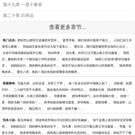
第十九章 一晃十家幸
第二十章 白幸运
查看更多章节...
、
、
热门点击:
鹤别空山踏明月孟谦荀宋雪诗
拨雪寻春，烧灯续昼许曼珠于南尘
心似已灰之木
、
、
、
项雪儿鹿鹿
和姐姐互换化兽丹后大皇子柔美人
重生后，我打脸恶毒狗男女我内心论文
、
、
、
从前不待春风慢祝如星许云毅
味你而来
回头看，轻舟已过万重山蒋之舟沈傲凝
我死
、
、
后，爹娘和夫君一个都没疯江寻时连道秋
她来自星际最高监狱
锦绣人生[快穿]爱伊莎越安
、
、
、
安
妈妈的忌日，我的葬礼爸爸的名字
林深不知云海许云琛裴馥许云琛裴馥雪
朝来寒雨
、
、
晚来风
重生八零，爸妈！我自有我的荣耀姜老师魏杳
、
、
更新榜单:
无敌凡体，以剑证道，杀穿三千界
啥？队友住在阿卡姆疯人院？
综影视：阮墨
、
、
、
、
竹归
二小姐宁死不当通房
吸血鬼在名柯的一百种死法
直播捡垃圾，我成警局常客
、
、
、
开局觉醒双天赋，分身上阵防翻车
仲夏夜吻
娇知青靠颠勺，反向养落魄大佬
掐指一
、
、
、
算：星际无嗣？我有系统！
高考前换亲被继兄团宠，亲哥悔疯
港夜情靡
萌娃进村，山
、
、
、
里野兽瑟瑟发抖
顾忘西川
你们刷怪啊，刷我干嘛！
、
完本小说:
看见弹幕后，我送狗皇帝和白月光归西元辰轩苏婉婉
假千金遇上真绿茶宋灵灵宋毅
、
、
、
然
妈妈的忌日，我的葬礼爸爸的名字
回头看，轻舟已过万重山蒋之舟沈傲凝
穿越：无
、
、
、
双大当家
朝来寒雨晚来风
错将真心落梧桐宋时礼苏韵怡
代码被掉包后，销冠不干了魏