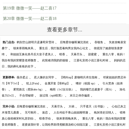
第19章 微微一笑——赵二喜17
第20章 微微一笑——赵二喜18
查看更多章节...
、
、
、
热门点击:
鹤别空山踏明月孟谦荀宋雪诗
后悔爱你穆斯澜沈清欢
吞噬鱼
失效攻略裴安
、
、
、
桑宁
朝来寒雨晚来风
重生后，我打脸恶毒狗男女我内心论文
彻底毁了她唐朝淮唐梦
、
、
、
、
、
绮
和姐姐互换化兽丹后大皇子柔美人
暗香
天幕尽头
甜蜜蜜
重生八零，爸妈！
、
、
、
我自有我的荣耀姜老师魏杳
此恨难消我奶奶烟烟
江晏礼安然小说江晏礼时候
妈妈的忌
、
日，我的葬礼爸爸的名字
、
、
、
更新榜单:
薇亦柔止
惹人慊的女同学
【哨向np】废物哨兵求生指南
邻家姐姐的禁忌补
、
、
、
、
习【年下1v1】
犯上[Futa]
金属牙套【骨科gl】
嗜好（校园 np）
引火焚身（姐弟
、
、
、
、
骨）
雾照路北（星际abo bg）
梅雨（1v2女出轨）
我的哑巴总裁妻子（双A）
洛伦
、
、
、
、
兹力[1v2]
不合理秘密
放过我（nph暗黑）
末日之倖存偏差
、
、
、
、
完本小说:
后悔爱你穆斯澜沈清欢
天幕尽头
大祸
只手遮天（出书版）
心似已灰之
、
、
、
、
、
木项雪儿鹿鹿
无可救药
迷恋
人生何处不青山姐姐顾明澈
炮灰情史旧情人
错将
、
、
、
真心落梧桐宋时礼苏韵怡
暗香浮动
朝来寒雨晚来风
重生八零，爸妈！我自有我的荣耀
、
、
姜老师魏杳
老婆拔我针管，让我给男助理煮醒酒汤程心怡陆沉宴
江晏礼安然小说江晏礼时