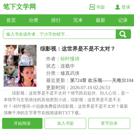
笔下文学网
书架
登录
首页
分类
排行
完本
最新
记录
综影视：这世界是不是不太对？
作者：
轻叶慢诗
状态：连载中
分类：修真武侠
最近更新：
第724章 欢乐颂——关雎尔104
更新时间：2026-07-10 02:26:53
综影视：这世界是不是不太对？情节跌宕起伏、扣人心弦，是一
本情节与文笔俱佳的其他类型小说，综影视：这世界是不是不太
对？-轻叶慢诗-小说旗免费提供综影视：这世界是不是不太对？最新
清爽干净的文字章节在线阅读和TXT下载。
开始阅读
加入书架
章节目录