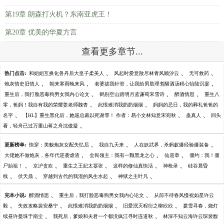
第19章 朗森打火机？东南亚虎王！
第20章 优美的华夏方言
查看更多章节...
、
、
、
热门点击:
和姐姐互换化兽丹后大皇子柔美人
风起时爱意散尽林青风顾汐云
无可救药
、
、
、
炮灰情史旧情人
朝来寒雨晚来风
老婆拔我针管，让我给男助理煮醒酒汤程心怡陆沉宴
、
、
、
重生后，我打脸恶毒狗男女我内心论文
鹤别空山踏明月孟谦荀宋雪诗
醉酒情思
重生八
、
、
零，爸妈！我自有我的荣耀姜老师魏杳
此恨难消我奶奶烟烟
妈妈的忌日，我的葬礼爸爸的
、
、
、
名字
【HL】重生黑化后，她逼总裁以死谢罪！ 作者：易小文林知意宋宛秋
蛊真人
回头
、
看，轻舟已过万重山蒋之舟沈傲凝
、
、
、
更新榜单:
快穿：美貌炮灰女配失忆后
我自九天来
人在妖武界，杀蚂蚁爆经验爆装备
、
、
、
大佬她不做炮灰，各年代逆袭虐渣
全民领主：我有一颗黑龙之心
仙道章
僵约：我！僵
、
、
、
、
、
尸始祖！
京沪贪欢
重生之王妃太嚣张
这样的修仙真快活
神枪录
硅谷晨昏
、
、
、
、
线
伏天鼎
穿越到古代的我混的风生水起
神狱之主叶凡
、
、
完本小说:
醉酒情思
重生后，我打脸恶毒狗男女我内心论文
从前不待春风慢祝如星许云
、
、
、
、
毅
失效攻略裴安桑宁
此恨难消我奶奶烟烟
旧爱泯灭程衍之柳欣欣
拨雪寻春，烧灯
、
、
续昼许曼珠于南尘
我死后，爹娘和夫君一个都没疯江寻时连道秋
林深不知云海许云琛裴馥