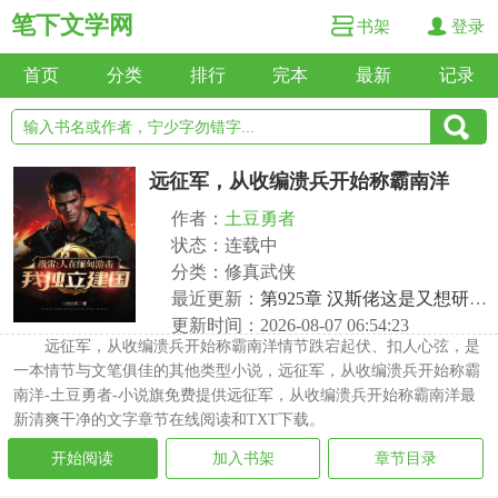
笔下文学网
书架
登录
首页
分类
排行
完本
最新
记录
远征军，从收编溃兵开始称霸南洋
作者：
土豆勇者
状态：连载中
分类：修真武侠
最近更新：
第925章 汉斯佬这是又想研究点不让研究的？
更新时间：2026-08-07 06:54:23
远征军，从收编溃兵开始称霸南洋情节跌宕起伏、扣人心弦，是
一本情节与文笔俱佳的其他类型小说，远征军，从收编溃兵开始称霸
南洋-土豆勇者-小说旗免费提供远征军，从收编溃兵开始称霸南洋最
新清爽干净的文字章节在线阅读和TXT下载。
开始阅读
加入书架
章节目录