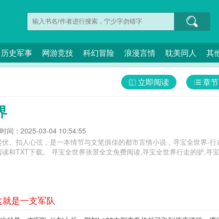
历史军事
网游竞技
科幻冒险
浪漫言情
耽美同人
其
立即阅读
章节
界
间：2025-03-04 10:54:55
起伏、扣人心弦，是一本情节与文笔俱佳的都市言情小说，寻宝全世界-行
世界行走的驴,寻宝全世界尼罗河日笔中文,寻宝全世界全文免
这就是一支军队