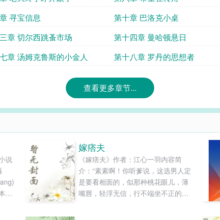
章 寻宝信息
第十章 巴洛克小桌
三章 切尔西跳蚤市场
第十四章 曼哈顿悬日
七章 汤姆克鲁斯的小金人
第十八章 罗丹的思想者
查看更多章节...
嫁痞夫
小说
《嫁痞夫》作者：江心一羽内容简
再
介：“素素啊！你听爹说，这选男人定
ng)
是要看相面的，似那种桃花眼儿，薄
本站
嘴唇，轻浮无信，行不端坐不正的男
免费
子是万万不能做我方家女婿的！”
与本
“……”这时那桃花眼儿，薄嘴唇，站没