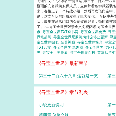
飞速中文. 中文域名一键直达 第三千二百六十八
楼顶的几名武装安保人员，立刻带着各种武器装备登
来，各接走了一个特战小组，然后再次飞向空中，
是，这支车队的组成发生了巨大变化。 车队中基
队，聚集在酒店门口的众多媒体记者，顿时都被震
了。<...寻宝全世界张景全文免费阅读,寻宝全世
点
寻宝全世界TXT奇书网
寻宝全世界免费
寻宝
界笔趣阁
寻宝全世界尼罗河为什么停止更新
寻
宝全世界贴吧
至尊神眼
寻宝全世界简介
寻宝
TXT八零
寻宝全世界 笔趣阁
寻宝全世界尼罗河
界
寻宝全世界爱看
寻宝全世界百科
首富从货
《寻宝全世界》最新章节
第三千二百六十八章 这就是一支军
第三
队
市
《寻宝全世界》章节列表
小说更新说明
第一
第四章 价格交锋
第五