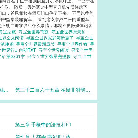
缓缓降落在了位于楼顶的直升机停机坪上。 早已守在
停机位。 随后，另外两架中型直升机先后降落下
门口，首尾相接在酒店门口停了下来。 不同以往的
的中型集装箱货车。 看到这支轰然而来的重型车
还不明白即将发生什么事情，那就不要做媒体记者
寻宝之旅
寻宝全世界书旗
寻宝全世界张景起
世界全文阅读
寻宝全世界尼罗河断更了
寻宝全世
天笔趣阁
寻宝全世界最新章节
寻宝全世界作者
寻
全世界行走的驴TXT
寻宝全世界阅读
寻宝全世界
界 第2231章
寻宝全世界张景完整版
寻宝 全世
融合
第三千二百六十五章 在黑非洲我们
遍地都是朋友
第三章 手枪中的法拉利F1
第七章 大都会博物馆之旅