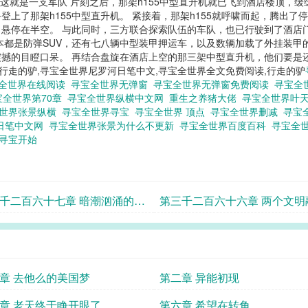
章这就是一支军队 片刻之后，那架h155中型直升机就已飞到酒店楼顶，
上了那架h155中型直升机。 紧接着，那架h155就呼啸而起，腾出了
悬停在半空。 与此同时，三方联合探索队伍的车队，也已行驶到了酒店
本都是防弹SUV，还有七八辆中型装甲押运车，以及数辆加载了外挂装甲
撼的目瞪口呆。 再结合盘旋在酒店上空的那三架中型直升机，他们要是
界行走的驴,寻宝全世界尼罗河日笔中文,寻宝全世界全文免费阅读,行走的驴
全世界在线阅读
寻宝全世界无弹窗
寻宝全世界无弹窗免费阅读
寻宝全
宝全世界第70章
寻宝全世界纵横中文网
重生之养猪大佬
寻宝全世界叶
全世界张景纵横
寻宝全世界寻宝
寻宝全世界 顶点
寻宝全世界删减
寻宝
日笔中文网
寻宝全世界张景为什么不更新
寻宝全世界百度百科
寻宝全世
柜寻宝开始
千二百六十七章 暗潮汹涌的城
第三千二百六十六章 两个文明
的证物
章 去他么的美国梦
第二章 异能初现
章 老天终于睁开眼了
第六章 希望在转角