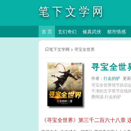
笔下文学网
首 页
玄幻奇幻
修真武侠
都市情感
笔下文学网
>
寻宝全世界
寻宝全世
作者：
行走的驴
更新时
寻宝全世界情节跌宕
干净的文字章节在线阅读和TXT下载。 寻宝全世界张景全文免费阅读,寻宝全
费阅读,行走的驴
《寻宝全世界》第三千二百六十八章 