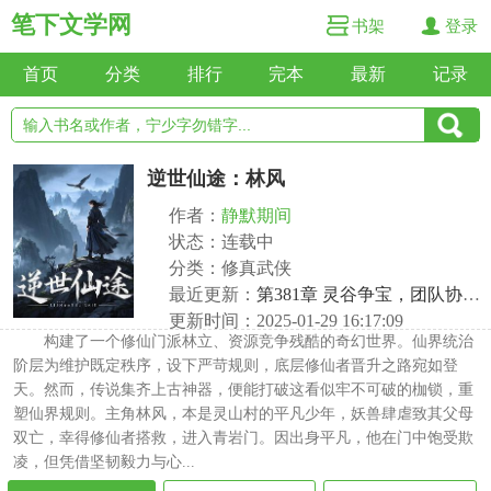
笔下文学网
书架
登录
首页
分类
排行
完本
最新
记录
逆世仙途：林风
作者：
静默期间
状态：连载中
分类：修真武侠
最近更新：
第381章 灵谷争宝，团队协作破万难
更新时间：2025-01-29 16:17:09
构建了一个修仙门派林立、资源竞争残酷的奇幻世界。仙界统治
阶层为维护既定秩序，设下严苛规则，底层修仙者晋升之路宛如登
天。然而，传说集齐上古神器，便能打破这看似牢不可破的枷锁，重
塑仙界规则。主角林风，本是灵山村的平凡少年，妖兽肆虐致其父母
双亡，幸得修仙者搭救，进入青岩门。因出身平凡，他在门中饱受欺
凌，但凭借坚韧毅力与心...