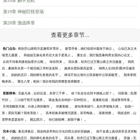
第18章 触手危机
第19章 神秘巨怪登场
第20章 激战终章
查看更多章节...
、
、
热门点击:
鹤别空山踏明月孟谦荀宋雪诗
拨雪寻春，烧灯续昼许曼珠于南尘
心似已灰之木
、
、
、
项雪儿鹿鹿
和姐姐互换化兽丹后大皇子柔美人
重生后，我打脸恶毒狗男女我内心论文
、
、
、
从前不待春风慢祝如星许云毅
味你而来
回头看，轻舟已过万重山蒋之舟沈傲凝
我死
、
、
后，爹娘和夫君一个都没疯江寻时连道秋
她来自星际最高监狱
锦绣人生[快穿]爱伊莎越安
、
、
、
安
妈妈的忌日，我的葬礼爸爸的名字
林深不知云海许云琛裴馥许云琛裴馥雪
朝来寒雨
、
、
晚来风
重生八零，爸妈！我自有我的荣耀姜老师魏杳
、
、
更新榜单:
无敌凡体，以剑证道，杀穿三千界
啥？队友住在阿卡姆疯人院？
综影视：阮墨
、
、
、
、
竹归
二小姐宁死不当通房
吸血鬼在名柯的一百种死法
直播捡垃圾，我成警局常客
、
、
、
开局觉醒双天赋，分身上阵防翻车
仲夏夜吻
娇知青靠颠勺，反向养落魄大佬
掐指一
、
、
、
算：星际无嗣？我有系统！
高考前换亲被继兄团宠，亲哥悔疯
港夜情靡
萌娃进村，山
、
、
、
里野兽瑟瑟发抖
顾忘西川
你们刷怪啊，刷我干嘛！
、
完本小说:
看见弹幕后，我送狗皇帝和白月光归西元辰轩苏婉婉
假千金遇上真绿茶宋灵灵宋毅
、
、
、
然
妈妈的忌日，我的葬礼爸爸的名字
回头看，轻舟已过万重山蒋之舟沈傲凝
穿越：无