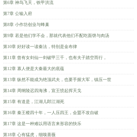
第6章 神鸟飞天，铁甲洪流
第7章 公输入府
第8章 小作坊创业与蜂巢
第9章 若是他们学不会，那就代表他们不配吃面饼与肉汤
第10章 好好读一读秦法，特别是金布律
第11章 曾有女剑仙一剑破甲三千，也有夫子踏空而行，
第12章 寡人便是大秦最大的底蕴
第13章 纵然不能成为绝顶武夫，也要手握大军，镇压一世
第14章 周纲陵迟四海沸，宣王愤起挥天戈
第15章 有道是，江湖儿郎江湖死
第16章 秦王稷四十年，一人压四王，会盟不攻自破
第17章 这是一种难以用语言来形容的快乐
第18章 心有猛虎，细嗅蔷薇