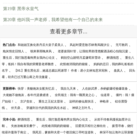
第19章 黑帝水皇气
第20章 他叫我一声老师，我希望他有一个自己的未来
查看更多章节...
、
、
、
热门点击:
和姐姐互换化兽丹后大皇子柔美人
风起时爱意散尽林青风顾汐云
无可救药
、
、
、
炮灰情史旧情人
朝来寒雨晚来风
老婆拔我针管，让我给男助理煮醒酒汤程心怡陆沉宴
、
、
、
重生后，我打脸恶毒狗男女我内心论文
鹤别空山踏明月孟谦荀宋雪诗
醉酒情思
重生八
、
、
零，爸妈！我自有我的荣耀姜老师魏杳
此恨难消我奶奶烟烟
妈妈的忌日，我的葬礼爸爸的
、
、
、
名字
【HL】重生黑化后，她逼总裁以死谢罪！ 作者：易小文林知意宋宛秋
蛊真人
回头
、
看，轻舟已过万重山蒋之舟沈傲凝
、
、
、
更新榜单:
快穿：美貌炮灰女配失忆后
我自九天来
人在妖武界，杀蚂蚁爆经验爆装备
、
、
、
大佬她不做炮灰，各年代逆袭虐渣
全民领主：我有一颗黑龙之心
仙道章
僵约：我！僵
、
、
、
、
、
尸始祖！
京沪贪欢
重生之王妃太嚣张
这样的修仙真快活
神枪录
硅谷晨昏
、
、
、
、
线
伏天鼎
穿越到古代的我混的风生水起
神狱之主叶凡
、
、
完本小说:
醉酒情思
重生后，我打脸恶毒狗男女我内心论文
从前不待春风慢祝如星许云
、
、
、
、
毅
失效攻略裴安桑宁
此恨难消我奶奶烟烟
旧爱泯灭程衍之柳欣欣
拨雪寻春，烧灯
、
、
续昼许曼珠于南尘
我死后，爹娘和夫君一个都没疯江寻时连道秋
林深不知云海许云琛裴馥