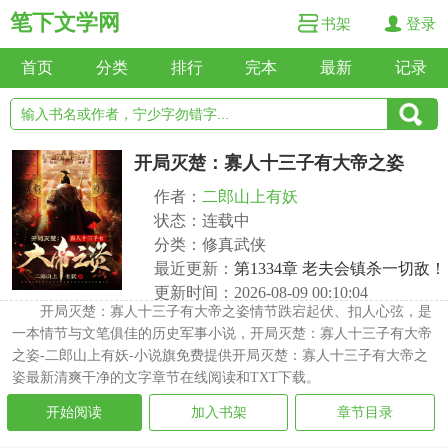
笔下文学网
书架
登录
首页
分类
排行
完本
最新
记录
开局灭楚：寡人十三子有大帝之姿
作者：
二郎山上有妖
状态：连载中
分类：修真武侠
最近更新：
第1334章 老夫会镇杀一切敌！
更新时间：2026-08-09 00:10:04
开局灭楚：寡人十三子有大帝之姿情节跌宕起伏、扣人心弦，是
一本情节与文笔俱佳的历史军事小说，开局灭楚：寡人十三子有大帝
之姿-二郎山上有妖-小说旗免费提供开局灭楚：寡人十三子有大帝之
姿最新清爽干净的文字章节在线阅读和TXT下载。
开始阅读
加入书架
章节目录