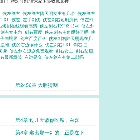
们！ 特殊时刻,请大家多多收藏支持：
思
侠左剑右
侠左剑右陆天明女主有几个
侠左剑右
TXT
侠左
左手剑侠
侠左剑右短剧演员
侠左剑
右短剧在线观看高清
侠左剑右TXT奇书网
侠左剑
单
剑右女主角
剑右百度
侠左剑右主角腿好了吗
侠
君子剑境界
剑右百度百科
侠左剑右陆天明现在几
主是谁
侠的右边读什么
侠左剑右TXT
剑右 曲
阅读
侠左剑右短剧免费观看
剑右女主
剑右陆痴
剑右最新章节
右边是义
侠左剑右有第二部吗
第2456章 大胆猜测
第4章 过几天请你吃席，白喜
第8章 递出那一剑的，正是在下