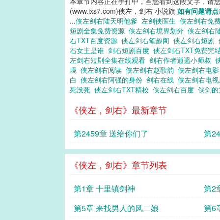
本章节内容正在手打中，当您看到这段文字，请
(www.ixs7.com)侠左，剑右 小说旗
如有问题请点
...
侠左剑右陆天明他爹
左剑侠医生
侠左剑右免
短剧全集免费资源
侠左剑右境界划分
侠左剑右
右TXT百度资源
侠左剑右笔趣阁
侠左剑右短剧
右女主是谁
剑右短剧百度
侠左剑右TXT免费完
左剑右短剧全集在线观看
剑右作者逍遥小师叔
境
侠左剑右阅读
侠左剑右赵歌韵
侠左剑右电
白
侠左剑右阿强的身份
剑右在线
侠左剑右电
死没死
侠左剑右TXT精校
侠左剑右百度
侠剑
《侠左，剑右》最新章节
第2459章 送给你们了
第2
《侠左，剑右》章节列表
第1章 十里镇剑神
第2
第5章 来找男人的风二娘
第6