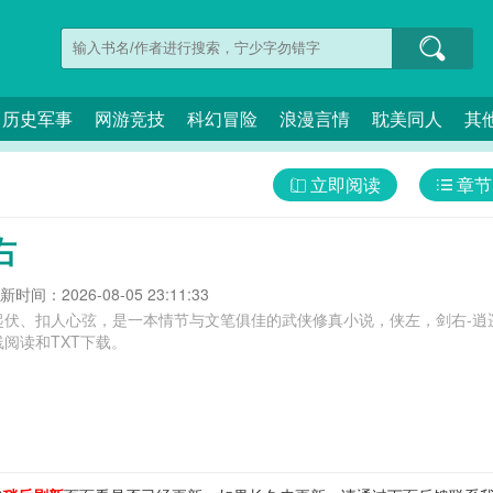
历史军事
网游竞技
科幻冒险
浪漫言情
耽美同人
其
立即阅读
章节
右
新时间：2026-08-05 23:11:33
起伏、扣人心弦，是一本情节与文笔俱佳的武侠修真小说，侠左，剑右-逍
阅读和TXT下载。