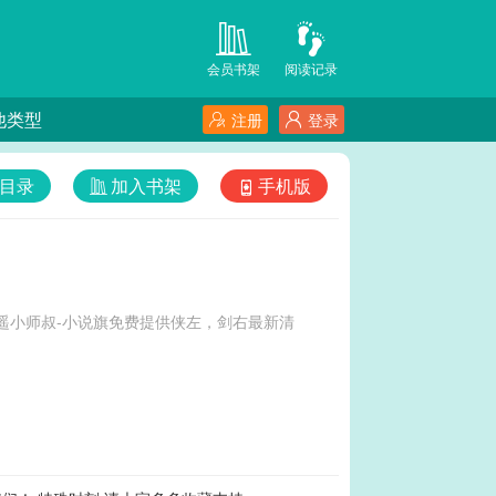
会员书架
阅读记录
他类型
注册
登录
目录
加入书架
手机版
遥小师叔-小说旗免费提供侠左，剑右最新清