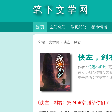
笔下文学网
首 页
玄幻奇幻
修真武侠
都市情感
笔下文学网
>
侠左，剑右
侠左，剑
作者：
逍遥小师叔
更
侠左，剑右情节跌宕
爽干净的文字章节在线
《侠左，剑右》第2459章 送给你们了