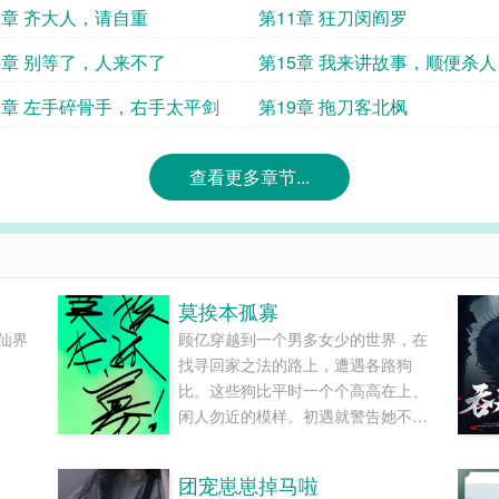
0章 齐大人，请自重
第11章 狂刀闵阎罗
4章 别等了，人来不了
第15章 我来讲故事，顺便杀人
8章 左手碎骨手，右手太平剑
第19章 拖刀客北枫
查看更多章节...
莫挨本孤寡
仙界
顾亿穿越到一个男多女少的世界，在
找寻回家之法的路上，遭遇各路狗
比。这些狗比平时一个个高高在上、
闲人勿近的模样。初遇就警告她不要
肖想自己这块天鹅肉。顾亿：……孤
寡、孤寡。非爽文，介意绕道！大量
团宠崽崽掉马啦
美男（兽）出没/雄竞修罗场/万人迷/