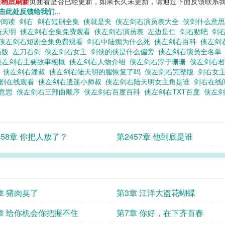
您
稍后刷新
页面看是否已经更新，如果长久未更新，请通过下面反馈联系我
击此处反馈给我们
...
费阅读
剑右
剑右短剧全集
侠就是夹
侠左剑右演员表大全
侠剑什么意
陆天明
侠左剑右全集免费观看
侠左剑右演员表
左边是仁
剑右贴吧
剑右
侠左剑右短剧全集免费观看
剑右中陆痴为什么死
侠左剑右百科
侠左剑
结版
左刀右剑
侠左剑右女主
剑侠的侠是什么偏旁
侠左剑右演员全名
侠左剑右主要故事梗概
侠左剑右人物介绍
侠左剑右淳于珊珊
侠左剑右
影
侠左剑右潘叔
侠左剑右陆天明的腿恢复了吗
侠左剑右完整版
剑右女
视剧在线观看
侠左剑右逍遥小师叔
侠左剑右陆天明女主角是谁
剑右在线
的意思
侠左剑右三部曲顺序
侠左剑右百度百科
侠左剑右TXT百度
侠左
458章 你把人放了？
第2457章 他到底是谁
章 猪肉臭了
第3章 江洋大盗花蝴蝶
章 给你机会你把握不住
第7章 你好，在下齐百春