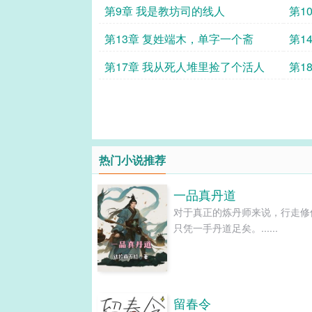
第9章 我是教坊司的线人
第1
第13章 复姓端木，单字一个斋
第1
第17章 我从死人堆里捡了个活人
第1
热门小说推荐
一品真丹道
对于真正的炼丹师来说，行走修
只凭一手丹道足矣。......
留春令