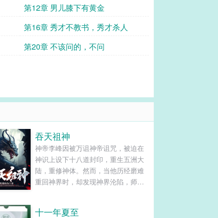
第12章 男儿膝下有黄金
第16章 秀才不教书，秀才杀人
第20章 不该问的，不问
吞天祖神
神帝李峰因被万诅神帝诅咒，被迫在
神识上设下十八道封印，重生五洲大
陆，重修神体。然而，当他历经磨难
重回神界时，却发现神界沦陷，师尊
被捕，万诅神帝为了成为世间最强
者，不惜毁灭神界。而李峰却成为了
十一年夏至
万诅神帝无敌路上的最大变数，为了