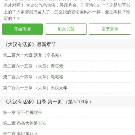
雀才对呀！ 太史公气急大疾，卧床月余。】霍海0.o：“？这是能写书
上的？大家都混成圣人了，怎么我的言论画风不一样，全是黑料？谁
写的？？”
开始阅读
加入书架
章节目录
《大汉有活爹》最新章节
第二百六十六章 活爹（全书完）
第二百六十五章 （大章）青霉素
第二百六十四章 （大章）嘬嘬嘬
第二百六十三章 （大章）天汉元年
《大汉有活爹》目录 第一页 （第1-100章）
第一章 管不住裤腰带
第二章 条条大路通长安
第三章 委以重任？