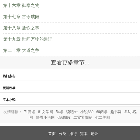
第十六章 御寒之物
第十七章 古今咸阳
第十八章 盐铁之事
第十九章 世间万物的道理
第二十章 大道之争
查看更多章节...
热门点击:
更新榜单:
完本小说:
友情链接：
71阅读
81文学网
54读
读吧txt
小说889
60阅读
趣书网
JJJ小说
网
快看小说网
696阅读
二零零影院
七二美剧
首页
分类
排行
完本
记录