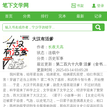
笔下文学网
书架
登录
首页
分类
排行
完本
最新
记录
大汉有活爹
作者：
长夜天高
状态：连载中
分类：历史军事
最近更新：
第二百六十六章 活爹（全书完）
更新时间：2025-03-14 03:05:28
我叫霍海，咱哥霍去病，咱弟霍光。他俩霍氏双壁，咱仨帝国三
害！穿越了还当上班狗？ 霍二爷为了逃班，和武帝斗智斗勇，开始整
活……于是，大汉子民喜提大爹，勋贵大儒喜迎活爹！ 不过好消息
是，科学迎来了科学之父，文学迎来了文学之父，经济学迎来了繁荣
之负，而大汉迎来了大汉之父。 《霍子》小故事一则：【太史公司马
迁被霍子追债，气急，以史笔刀之，一日霍子故意偶遇太史公，粗口
之：既然孙膑受玥刑失去髌骨称孙膑，那你不该叫太史公应该叫司马