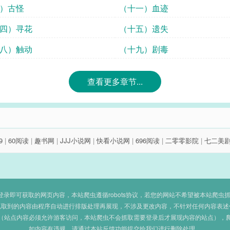
）古怪
（十一）血迹
四）寻花
（十五）遗失
八）触动
（十九）剧毒
查看更多章节...
9
|
60阅读
|
趣书网
|
JJJ小说网
|
快看小说网
|
696阅读
|
二零零影院
|
七二美
即可获取的网页内容，本站爬虫遵循robots协议，若您的网站不希望被本站爬虫抓取，可
抓取到的内容由程序自动进行排版处理再展现，不涉及更改内容，不针对任何内容表述
（站点内容必须允许游客访问，本站爬虫不会抓取需要登录后才展现内容的站点），
如内容有违规，请通过本站反馈功能提交给我们进行删除处理。