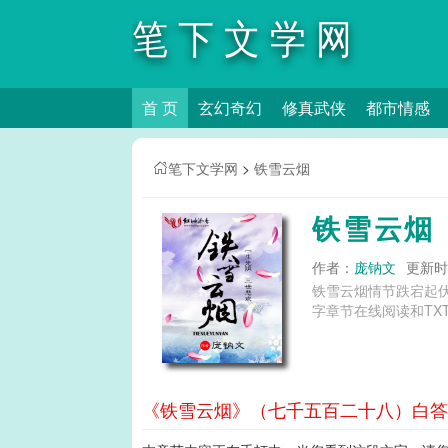
笔下文学网
首 页
玄幻奇幻
修真武侠
都市情感
笔下文学网
>
铁雪云烟
铁雪云烟
作者：
庞钠文
更新时间
铁雪云烟情节跌宕起
字章节在线阅读和TX
《铁雪云烟》（七千五百二十八）白答