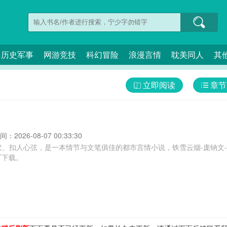
历史军事
网游竞技
科幻冒险
浪漫言情
耽美同人
其
立即阅读
章节
：2026-08-07 00:33:30
伏、扣人心弦，是一本情节与文笔俱佳的都市言情小说，铁雪云烟-庞钠文
T下载。