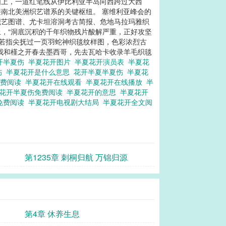
图上，一道红笔线从伊比利亚半岛向西跨过大西
南北美洲织艺谱系的关键枢纽。 塞维利亚峰会的
织艺图谱、尤卡坦溶洞考古简报、危地马拉玛雅织
上，“洞底沉积的千年织物残片酸解严重，正好攻坚
兮若指尖抚过一页羽蛇神织毯纹样图，色彩浓烈古
我和槿之开春去墨西哥，先去瓦哈卡收录羊毛织毯
开半夏伤
半夏花开图片
半夏花开演员表
半夏花
伤
半夏花开是什么意思
花开半夏半夏伤
半夏花
免费阅读
半夏花开在线观看
半夏花开在线播放
半
花开半夏伤免费阅读
半夏花开的意思
半夏花开
免费阅读
半夏花开电视剧大结局
半夏花开全文阅
第1235章 刺桐归航 万锦归源
第4章 休养生息