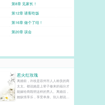
第8章 见家长！
第12章 请客吃饭
第16章 做个了结！
第20章 误会
惹火红玫瑰
离婚前，许枝是容州市人人称羡的商
太太。都说她是上辈子修来的福分才
能嫁给商既明这样的男人。离婚后，
她纵情享乐，享受单身。别人都说许
枝是魔怔了，才撇了商太太的位置不