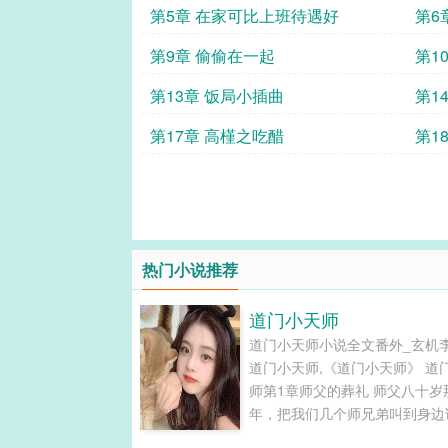
第5章 在家可比上班待遇好
第6
第9章 偷偷在一起
第1
第13章 饭局小插曲
第1
第17章 高槿之吃醋
第1
热门小说推荐
道门小天师
道门小天师小说全文番外_玄机
道门小天师,《道门小天师》 道
师第1章师父的葬礼 师父八十岁
年，把我们几个师兄弟叫到身边
他恐怕过不了八十大寿那一天，