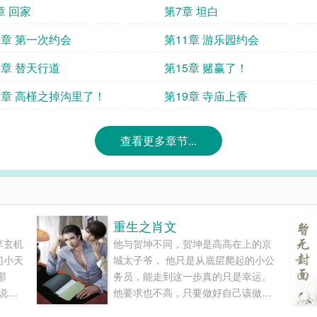
章 回家
第7章 坦白
0章 第一次约会
第11章 游乐园约会
4章 替天行道
第15章 赌赢了！
8章 高槿之掉沟里了！
第19章 寺庙上香
查看更多章节...
重生之肖文
李玄机
他与贺坤不同，贺坤是高高在上的京
门小天
城太子爷， 他只是从底层爬起的小公
那
务员，能走到这一步真的只是幸运。
说，
他要求也不高，只要做好自己该做的
准备
就好了，平平淡淡的过。 但不知道为