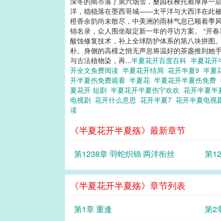
深冬的南市落了第六场雪，桑园枝桠托着厚厚一
洋，稳稳落在墨西哥城——太平洋与大西洋在此被
橙香余韵尚未散尽，中美洲的雨林气息已顺着季
锦名录，众人围坐敲定新一年的寻访方案。 “开
酸蚀修复技术，补上全球防护体系的第八块拼图。
朴。身侧的高槿之悄无声息将温好的茶盏推到她手
与古法植物染，再...
半夏花开百度百科
半夏花开
开全文免费阅读
半夏花开结局
花开半夏9
半夏
开半夏伤免费观看
半夏花
半夏花开半夏伤免费
夏花开 短剧
半夏花开半夏伤宁欢欢
花开半夏半
电视剧
花开什么意思
花开半夏7
花开半夏电视
读
《半夏花开半夏殇》最新章节
第1238章 羽蛇织锦 两洋衔丝
第1
《半夏花开半夏殇》章节列表
第1章 重逢
第2