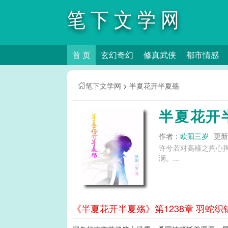
笔下文学网
首 页
玄幻奇幻
修真武侠
都市情感
笔下文学网
>
半夏花开半夏殇
半夏花开
作者：
欧阳三岁
更新时
许兮若对高槿之掏心
澜。...
《半夏花开半夏殇》第1238章 羽蛇织