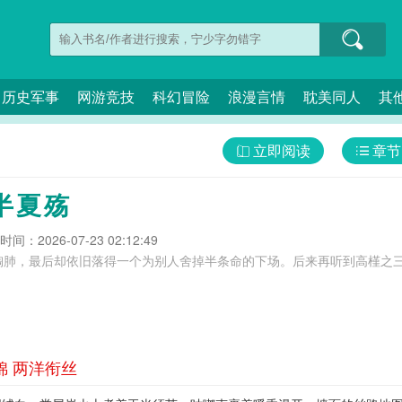
历史军事
网游竞技
科幻冒险
浪漫言情
耽美同人
其
立即阅读
章节
半夏殇
间：2026-07-23 02:12:49
掏肺，最后却依旧落得一个为别人舍掉半条命的下场。后来再听到高槿之
锦 两洋衔丝