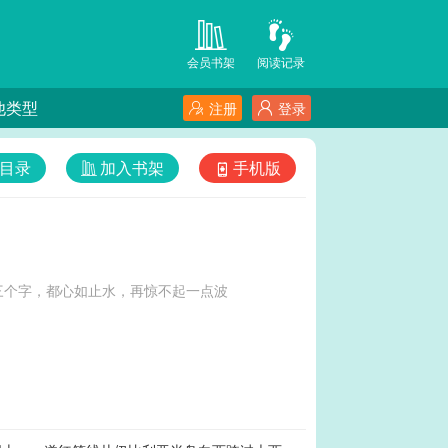
会员书架
阅读记录
他类型
注册
登录
目录
加入书架
手机版
三个字，都心如止水，再惊不起一点波