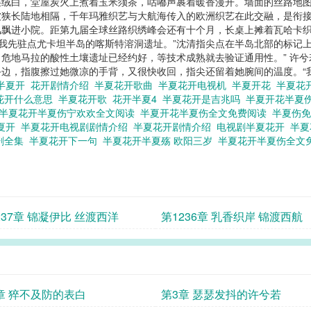
层绒白，堂屋炭火上煮着玉米须茶，咕嘟声裹着暖香漫开。墙面的丝路地
狭长陆地相隔，千年玛雅织艺与大航海传入的欧洲织艺在此交融，是衔接
风飘进小院。距第九届全球丝路织绣峰会还有十个月，长桌上摊着瓦哈卡
春我先驻点尤卡坦半岛的喀斯特溶洞遗址。”沈清指尖点在半岛北部的标记
危地马拉的酸性土壤遗址已经约好，等技术成熟就去验证通用性。” 许
边，指腹擦过她微凉的手背，又很快收回，指尖还留着她腕间的温度。“
半夏开
花开剧情介绍
半夏花开歌曲
半夏花开电视机
半夏开花
半夏花
花开什么意思
半夏花开歌
花开半夏4
半夏花开是吉兆吗
半夏开花半夏
半夏花开半夏伤宁欢欢全文阅读
半夏开花半夏伤全文免费阅读
半夏伤
夏开
半夏花开电视剧剧情介绍
半夏花开剧情介绍
电视剧半夏花开
半夏
剧全集
半夏花开下一句
半夏花开半夏殇 欧阳三岁
半夏花开半夏伤全文
237章 锦凝伊比 丝渡西洋
第1236章 乳香织岸 锦渡西航
章 猝不及防的表白
第3章 瑟瑟发抖的许兮若