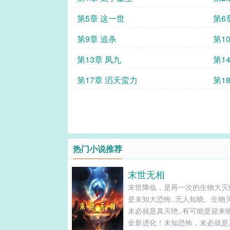
第5章 这一世
第6
第9章 追杀
第1
第13章 凤九
第1
第17章 滔天蛮力
第1
热门小说推荐
末世无相
末世降临，是再一次的生物大灭绝
是未知大恐怖..无人知晓。生物灭
未必就是真灭绝..有可能是迎来
全新进化！未知恐怖，未必就是