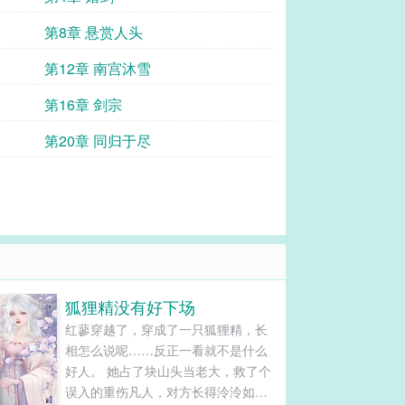
第8章 悬赏人头
第12章 南宫沐雪
第16章 剑宗
第20章 同归于尽
狐狸精没有好下场
红蓼穿越了，穿成了一只狐狸精，长
相怎么说呢……反正一看就不是什么
好人。 她占了块山头当老大，救了个
误入的重伤凡人，对方长得泠泠如雪