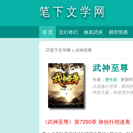
笔下文学网
首 页
玄幻奇幻
修真武侠
都市情感
笔下文学网
>
武神至尊
武神至尊
作者：
楚长歌
更新时间
武道修行世界，辉煌
绝世天赋，铸造强大神
《武神至尊》第7290章 身份扑朔迷离