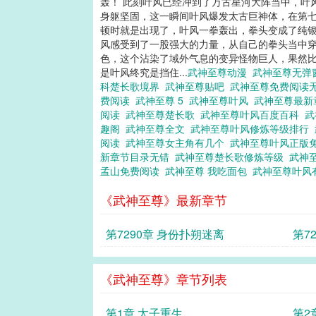
轰！ 此刻叶风已经冲到了万古星河大阵当中，叶
身躯坚固，这一瞬间叶风爆发太古巨神体，在第七
顿时就是出现了，叶风一拳轰出，拳头变成了纯银
风感受到了一股强大的力量，从自己的拳头当中穿
色，这个沾染了域外气息的变异怪物巨人，果然比
是叶风终究是挡住...
武神至尊动漫
武神至尊无弹
科楚长歌境界
武神至尊贴吧
武神至尊免费阅读
费阅读
武神至尊 5
武神至尊叶风
武神至尊最
阅读
武神至尊楚长歌
武神至尊叶风百度百科
武
趣阁
武神至尊全文
武神至尊叶风修炼等级排行
阅读
武神至尊女主角有几个
武神至尊叶风正版
新章节目录无错
武神至尊楚长歌修炼等级
武神
孟山免费阅读
武神至尊 我吃面包
武神至尊叶风
《武神至尊》最新章节
第7290章 身份扑朔迷离
第7
《武神至尊》章节列表
第1章 太子重生
第2