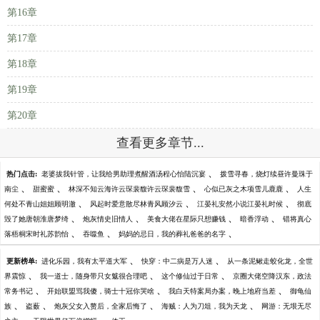
第16章
第17章
第18章
第19章
第20章
查看更多章节...
、
热门点击:
老婆拔我针管，让我给男助理煮醒酒汤程心怡陆沉宴
拨雪寻春，烧灯续昼许曼珠于
、
、
、
、
南尘
甜蜜蜜
林深不知云海许云琛裴馥许云琛裴馥雪
心似已灰之木项雪儿鹿鹿
人生
、
、
、
何处不青山姐姐顾明澈
风起时爱意散尽林青风顾汐云
江晏礼安然小说江晏礼时候
彻底
、
、
、
、
毁了她唐朝淮唐梦绮
炮灰情史旧情人
美食大佬在星际只想赚钱
暗香浮动
错将真心
、
、
、
落梧桐宋时礼苏韵怡
吞噬鱼
妈妈的忌日，我的葬礼爸爸的名字
、
、
更新榜单:
进化乐园，我有太平道大军
快穿：中二病是万人迷
从一条泥鳅走蛟化龙，全世
、
、
、
界震惊
我一道士，随身带只女魃很合理吧
这个修仙过于日常
京圈大佬空降汉东，政法
、
、
、
常务书记
开始联盟骂我傻，骑士十冠你哭啥
我白天特案局办案，晚上地府当差
御龟仙
、
、
、
、
族
盗薮
炮灰父女入赘后，全家后悔了
海贼：人为刀俎，我为天龙
网游：无垠无尽