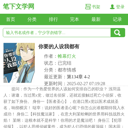
笔下文学网
书架
登录
首页
分类
排行
完本
最新
记录
你要的人设我都有
作者：
帷幕灯火
状态：已完结
分类：都市情感
最近更新：
第134章 4-2
更新时间：2025-02-27 07:19:28
提问：作为一个热爱世界的人该如何安排自己的职业？ 浅羽温
人：谢邀，当过黑x党，做过名侦探，还就近接触过死亡小侦探，收
获了如下身份。 身份一【医者圣心】，在港口黑x党以医术成就圣
名，响彻横滨！ 哒宰：说好的医者圣心呢？你怎么比谁都期待我入水
成功！ 身份二【科技魔法家】，在意大利某蛤蜊的世界用科技战胜火
焰！ 某纲：这根本就不是科学！你用的才是魔法吧！ 身份三【犯罪
侦探】，以犯人思维侦破案件，成为犯人们恐惧的最顶端！ 国木田：