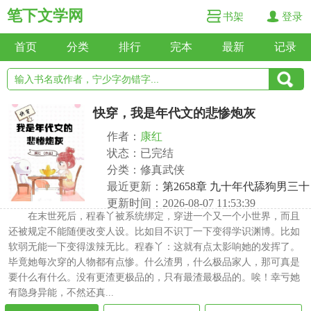
笔下文学网
书架
登录
首页
分类
排行
完本
最新
记录
快穿，我是年代文的悲惨炮灰
作者：
康红
状态：已完结
分类：修真武侠
最近更新：
第2658章 九十年代舔狗男三十
更新时间：2026-08-07 11:53:39
在末世死后，程春丫被系统绑定，穿进一个又一个小世界，而且
还被规定不能随便改变人设。比如目不识丁一下变得学识渊博。比如
软弱无能一下变得泼辣无比。程春丫：这就有点太影响她的发挥了。
毕竟她每次穿的人物都有点惨。什么渣男，什么极品家人，那可真是
要什么有什么。没有更渣更极品的，只有最渣最极品的。唉！幸亏她
有隐身异能，不然还真...