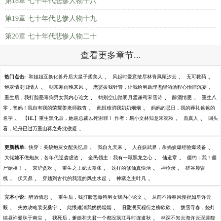
第18章 七十年代悲惨人物十八
第19章 七十年代悲惨人物十九
第20章 七十年代悲惨人物二十
查看更多章节...
、
、
、
热门点击:
和姐姐互换化兽丹后大皇子柔美人
风起时爱意散尽林青风顾汐云
无可救药
、
、
、
炮灰情史旧情人
朝来寒雨晚来风
老婆拔我针管，让我给男助理煮醒酒汤程心怡陆沉宴
、
、
、
重生后，我打脸恶毒狗男女我内心论文
鹤别空山踏明月孟谦荀宋雪诗
醉酒情思
重生八
、
、
零，爸妈！我自有我的荣耀姜老师魏杳
此恨难消我奶奶烟烟
妈妈的忌日，我的葬礼爸爸的
、
、
、
名字
【HL】重生黑化后，她逼总裁以死谢罪！ 作者：易小文林知意宋宛秋
蛊真人
回头
、
看，轻舟已过万重山蒋之舟沈傲凝
、
、
、
更新榜单:
快穿：美貌炮灰女配失忆后
我自九天来
人在妖武界，杀蚂蚁爆经验爆装备
、
、
、
大佬她不做炮灰，各年代逆袭虐渣
全民领主：我有一颗黑龙之心
仙道章
僵约：我！僵
、
、
、
、
、
尸始祖！
京沪贪欢
重生之王妃太嚣张
这样的修仙真快活
神枪录
硅谷晨昏
、
、
、
、
线
伏天鼎
穿越到古代的我混的风生水起
神狱之主叶凡
、
、
完本小说:
醉酒情思
重生后，我打脸恶毒狗男女我内心论文
从前不待春风慢祝如星许云
、
、
、
、
毅
失效攻略裴安桑宁
此恨难消我奶奶烟烟
旧爱泯灭程衍之柳欣欣
拨雪寻春，烧灯
、
、
续昼许曼珠于南尘
我死后，爹娘和夫君一个都没疯江寻时连道秋
林深不知云海许云琛裴馥