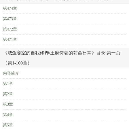
第474章
第473章
第472章
第471章
《咸鱼妾室的自我修养/王府侍妾的苟命日常》目录 第一页
（第1-100章）
内容简介
第1章
第2章
第3章
第4章
第5章