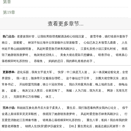
第章
第19章
查看更多章节...
、
热门点击:
老婆拔我针管，让我给男助理煮醒酒汤程心怡陆沉宴
拨雪寻春，烧灯续昼许曼珠于
、
、
、
、
南尘
甜蜜蜜
林深不知云海许云琛裴馥许云琛裴馥雪
心似已灰之木项雪儿鹿鹿
人生
、
、
、
何处不青山姐姐顾明澈
风起时爱意散尽林青风顾汐云
江晏礼安然小说江晏礼时候
彻底
、
、
、
、
毁了她唐朝淮唐梦绮
炮灰情史旧情人
美食大佬在星际只想赚钱
暗香浮动
错将真心
、
、
、
落梧桐宋时礼苏韵怡
吞噬鱼
妈妈的忌日，我的葬礼爸爸的名字
、
、
更新榜单:
进化乐园，我有太平道大军
快穿：中二病是万人迷
从一条泥鳅走蛟化龙，全世
、
、
、
界震惊
我一道士，随身带只女魃很合理吧
这个修仙过于日常
京圈大佬空降汉东，政法
、
、
、
常务书记
开始联盟骂我傻，骑士十冠你哭啥
我白天特案局办案，晚上地府当差
御龟仙
、
、
、
、
族
盗薮
炮灰父女入赘后，全家后悔了
海贼：人为刀俎，我为天龙
网游：无垠无尽
、
、
、
之主
无限世界亿万倍增幅
体王
、
、
完本小说:
和姐姐互换化兽丹后大皇子柔美人
重生后，我打脸恶毒狗男女我内心论文
假千
、
、
、
金遇上真绿茶宋灵灵宋毅然
彻底毁了她唐朝淮唐梦绮
风起时爱意散尽林青风顾汐云
行
、
、
至爱意消散处江言傅秦书雅
错将真心落梧桐宋时礼苏韵怡
重生八零，爸妈！我自有我的荣
、
、
耀姜老师魏杳
锦绣人生[快穿]爱伊莎越安安
【HL】重生黑化后，她逼总裁以死谢罪！ 作