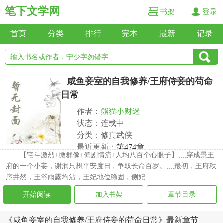
笔下文学网
书架
登录
首页
分类
排行
完本
最新
记录
咸鱼妾室的自我修养/王府侍妾的苟命
日常
作者：
熊猫小财迷
状态：连载中
分类：修真武侠
最近更新：
第474章
【宅斗激烈+微群像+偏剧情流+人均八百个心眼子】;;;;穿成景王
更新时间：2026-07-13 14:49:51
府的一个小妾，谢润只想平安度日，争取长命百岁。;;;;最初，王府秩
序井然，王爷雨露均沾，王妃地位稳固，侧妃...
开始阅读
加入书架
章节目录
《咸鱼妾室的自我修养/王府侍妾的苟命日常》最新章节