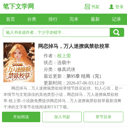
笔下文学网
书架
登录
首页
分类
排行
完本
最新
记录
网恋掉马，万人迷撩疯禁欲校草
作者：
桉上萤
状态：连载中
分类：修真武侠
最近更新：
第95章 结局（完）
更新时间：2026-07-06 03:12:19
网恋掉马，万人迷撩疯禁欲校草情节跌宕起伏、扣人心弦，是一
本情节与文笔俱佳的其他类型小说，网恋掉马，万人迷撩疯禁欲校
草-桉上萤-小说旗免费提供网恋掉马，万人迷撩疯禁欲校草最新清爽
干净的文字章节在线阅读和TXT下载。
开始阅读
加入书架
章节目录