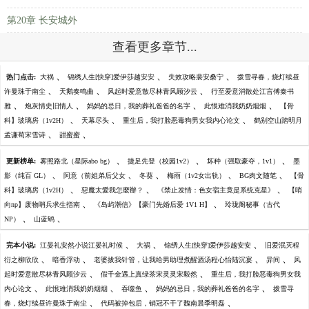
第20章 长安城外
查看更多章节...
、
、
、
热门点击:
大祸
锦绣人生[快穿]爱伊莎越安安
失效攻略裴安桑宁
拨雪寻春，烧灯续昼
、
、
、
许曼珠于南尘
天鹅奏鸣曲
风起时爱意散尽林青风顾汐云
行至爱意消散处江言傅秦书
、
、
、
、
雅
炮灰情史旧情人
妈妈的忌日，我的葬礼爸爸的名字
此恨难消我奶奶烟烟
【骨
、
、
、
科】玻璃房（1v2H）
天幕尽头
重生后，我打脸恶毒狗男女我内心论文
鹤别空山踏明月
、
、
孟谦荀宋雪诗
甜蜜蜜
、
、
、
更新榜单:
雾照路北（星际abo bg）
捷足先登（校园1v2）
坏种（强取豪夺，1v1）
墨
、
、
、
、
、
影（纯百 GL）
阿意（前姐弟后父女
冬葵
梅雨（1v2女出轨）
BG肉文随笔
【骨
、
、
、
科】玻璃房（1v2H）
惡魔太愛我怎麼辦？
《禁止发情：色女宿主竟是系统克星》
【哨
、
、
向np】废物哨兵求生指南
《岛屿潮信》【豪门先婚后爱 1V1 H】
玲珑阁秘事（古代
、
、
NP）
山蓝鸲
、
、
、
完本小说:
江晏礼安然小说江晏礼时候
大祸
锦绣人生[快穿]爱伊莎越安安
旧爱泯灭程
、
、
、
、
衍之柳欣欣
暗香浮动
老婆拔我针管，让我给男助理煮醒酒汤程心怡陆沉宴
异间
风
、
、
起时爱意散尽林青风顾汐云
假千金遇上真绿茶宋灵灵宋毅然
重生后，我打脸恶毒狗男女我
、
、
、
、
内心论文
此恨难消我奶奶烟烟
吞噬鱼
妈妈的忌日，我的葬礼爸爸的名字
拨雪寻
、
、
春，烧灯续昼许曼珠于南尘
代码被掉包后，销冠不干了魏南晨季明磊