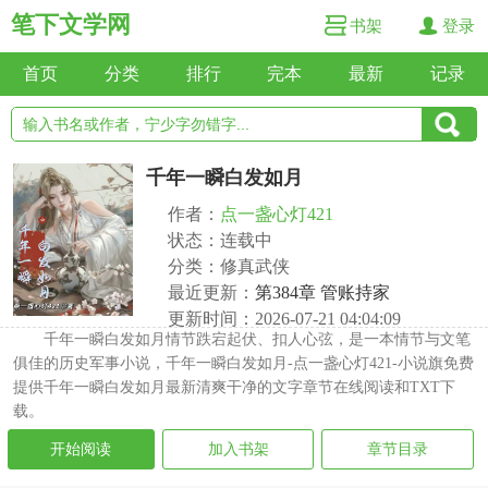
笔下文学网
书架
登录
首页
分类
排行
完本
最新
记录
千年一瞬白发如月
作者：
点一盏心灯421
状态：连载中
分类：修真武侠
最近更新：
第384章 管账持家
更新时间：2026-07-21 04:04:09
千年一瞬白发如月情节跌宕起伏、扣人心弦，是一本情节与文笔
俱佳的历史军事小说，千年一瞬白发如月-点一盏心灯421-小说旗免费
提供千年一瞬白发如月最新清爽干净的文字章节在线阅读和TXT下
载。
开始阅读
加入书架
章节目录