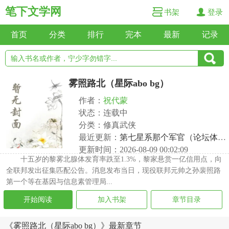
笔下文学网
书架
登录
首页
分类
排行
完本
最新
记录
雾照路北（星际abo bg）
作者：
祝代蒙
状态：连载中
分类：修真武侠
最近更新：
第七星系那个军官（论坛体清水）下 laмeiш
更新时间：2026-08-09 00:02:09
十五岁的黎雾北腺体发育率跌至1.3%，黎家悬赏一亿信用点，向
全联邦发出征集匹配公告。消息发布当日，现役联邦元帅之孙裴照路
第一个等在基因与信息素管理局...
开始阅读
加入书架
章节目录
《雾照路北（星际abo bg）》最新章节