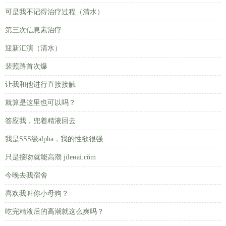
可是我不记得治疗过程（清水）
第三次信息素治疗
迎新汇演（清水）
裴照路首次爆
让我和他进行直接接触
就算是这里也可以吗？
答应我，兜着精液回去
我是SSS级alpha，我的性欲很强
只是接吻就能高潮 jileнai.cǒm
今晚去我宿舍
喜欢我叫你小母狗？
吃完精液后的高潮就这么爽吗？