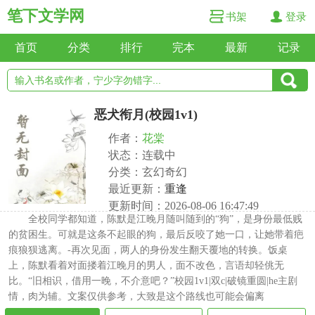
笔下文学网
书架
登录
首页
分类
排行
完本
最新
记录
恶犬衔月(校园1v1)
作者：
花棠
状态：连载中
分类：玄幻奇幻
最近更新：
重逢
更新时间：2026-08-06 16:47:49
全校同学都知道，陈默是江晚月随叫随到的“狗”，是身份最低贱
的贫困生。可就是这条不起眼的狗，最后反咬了她一口，让她带着疤
痕狼狈逃离。-再次见面，两人的身份发生翻天覆地的转换。饭桌
上，陈默看着对面搂着江晚月的男人，面不改色，言语却轻佻无
比。“旧相识，借用一晚，不介意吧？”校园1v1|双c|破镜重圆|he主剧
情，肉为辅。文案仅供参考，大致是这个路线也可能会偏离