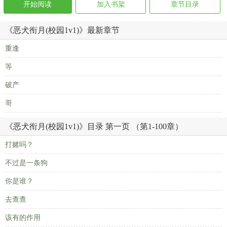
开始阅读
加入书架
章节目录
《恶犬衔月(校园1v1)》最新章节
重逢
等
破产
哥
《恶犬衔月(校园1v1)》目录 第一页 （第1-100章）
打赌吗？
不过是一条狗
你是谁？
去查查
该有的作用