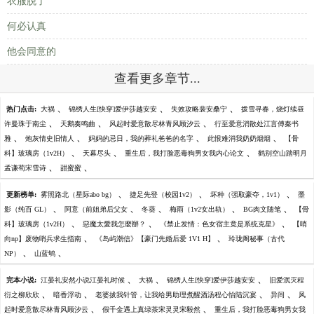
衣服脱了
何必认真
他会同意的
查看更多章节...
、
、
、
热门点击:
大祸
锦绣人生[快穿]爱伊莎越安安
失效攻略裴安桑宁
拨雪寻春，烧灯续昼
、
、
、
许曼珠于南尘
天鹅奏鸣曲
风起时爱意散尽林青风顾汐云
行至爱意消散处江言傅秦书
、
、
、
、
雅
炮灰情史旧情人
妈妈的忌日，我的葬礼爸爸的名字
此恨难消我奶奶烟烟
【骨
、
、
、
科】玻璃房（1v2H）
天幕尽头
重生后，我打脸恶毒狗男女我内心论文
鹤别空山踏明月
、
、
孟谦荀宋雪诗
甜蜜蜜
、
、
、
更新榜单:
雾照路北（星际abo bg）
捷足先登（校园1v2）
坏种（强取豪夺，1v1）
墨
、
、
、
、
、
影（纯百 GL）
阿意（前姐弟后父女
冬葵
梅雨（1v2女出轨）
BG肉文随笔
【骨
、
、
、
科】玻璃房（1v2H）
惡魔太愛我怎麼辦？
《禁止发情：色女宿主竟是系统克星》
【哨
、
、
向np】废物哨兵求生指南
《岛屿潮信》【豪门先婚后爱 1V1 H】
玲珑阁秘事（古代
、
、
NP）
山蓝鸲
、
、
、
完本小说:
江晏礼安然小说江晏礼时候
大祸
锦绣人生[快穿]爱伊莎越安安
旧爱泯灭程
、
、
、
、
衍之柳欣欣
暗香浮动
老婆拔我针管，让我给男助理煮醒酒汤程心怡陆沉宴
异间
风
、
、
起时爱意散尽林青风顾汐云
假千金遇上真绿茶宋灵灵宋毅然
重生后，我打脸恶毒狗男女我