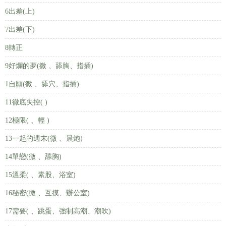
6出差(上)
7出差(下)
8轉正
9好爛的夢(微 、舔胸、指插)
1自願(微 、舔穴、指插)
11徹底失控( )
12極限( 、輕 )
13一起的週末(微 、晨炮)
14單戀(微 、舔胸)
15溫柔( 、素股、浴室)
16秘密(微 、互摸、辦公室)
17需要( 、跳蛋、強制高潮、潮吹)