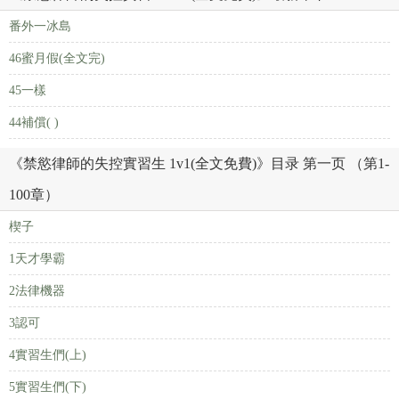
番外一冰島
46蜜月假(全文完)
45一樣
44補償( )
《禁慾律師的失控實習生 1v1(全文免費)》目录 第一页 （第1-
100章）
楔子
1天才學霸
2法律機器
3認可
4實習生們(上)
5實習生們(下)