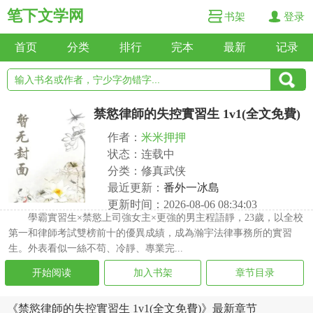
笔下文学网
书架
登录
首页
分类
排行
完本
最新
记录
禁慾律師的失控實習生 1v1(全文免費)
作者：
米米押押
状态：连载中
分类：修真武侠
最近更新：
番外一冰島
更新时间：2026-08-06 08:34:03
學霸實習生×禁慾上司強女主×更強的男主程語靜，23歲，以全校
第一和律師考試雙榜前十的優異成績，成為瀚宇法律事務所的實習
生。外表看似一絲不苟、冷靜、專業完...
开始阅读
加入书架
章节目录
《禁慾律師的失控實習生 1v1(全文免費)》最新章节