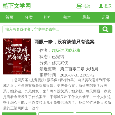
笔下文学网
书架
登录
首页
分类
排行
完本
最新
记录
两眼一睁，没有谈情只有说案
作者：
超级讨厌吃花椒
状态：已完结
分类：修真武侠
最近更新：
第二百零二章 大结局
更新时间：2026-07-31 21:05:42
［悬疑探案+捉鬼捉妖+微群像+青梅竹马］自从姜秋意来到平邺
城之后，不是破案就是捉鬼捉妖。更夫失心案，新娘失踪案？没关
系，她来破。九尾狐妖，鬼车鸟？没关系，她来捉。每天两眼一睁就
是看看今天发生了什么案子，平邺城又出了什么幺蛾子。一个人忙这
些？怎么可能，当然要拉上几个免费劳动力了。身边的竹马是大名鼎
鼎的三清阁阁主，这个...