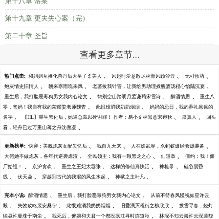
第十八章 落案
第十九章 更夫失心案（完）
第二十章 圣旨
查看更多章节...
、
、
、
热门点击:
和姐姐互换化兽丹后大皇子柔美人
风起时爱意散尽林青风顾汐云
无可救药
、
、
、
炮灰情史旧情人
朝来寒雨晚来风
老婆拔我针管，让我给男助理煮醒酒汤程心怡陆沉宴
、
、
、
重生后，我打脸恶毒狗男女我内心论文
鹤别空山踏明月孟谦荀宋雪诗
醉酒情思
重生八
、
、
零，爸妈！我自有我的荣耀姜老师魏杳
此恨难消我奶奶烟烟
妈妈的忌日，我的葬礼爸爸的
、
、
、
名字
【HL】重生黑化后，她逼总裁以死谢罪！ 作者：易小文林知意宋宛秋
蛊真人
回头
、
看，轻舟已过万重山蒋之舟沈傲凝
、
、
、
更新榜单:
快穿：美貌炮灰女配失忆后
我自九天来
人在妖武界，杀蚂蚁爆经验爆装备
、
、
、
大佬她不做炮灰，各年代逆袭虐渣
全民领主：我有一颗黑龙之心
仙道章
僵约：我！僵
、
、
、
、
、
尸始祖！
京沪贪欢
重生之王妃太嚣张
这样的修仙真快活
神枪录
硅谷晨昏
、
、
、
、
线
伏天鼎
穿越到古代的我混的风生水起
神狱之主叶凡
、
、
完本小说:
醉酒情思
重生后，我打脸恶毒狗男女我内心论文
从前不待春风慢祝如星许云
、
、
、
、
毅
失效攻略裴安桑宁
此恨难消我奶奶烟烟
旧爱泯灭程衍之柳欣欣
拨雪寻春，烧灯
、
、
续昼许曼珠于南尘
我死后，爹娘和夫君一个都没疯江寻时连道秋
林深不知云海许云琛裴馥