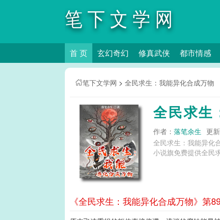
笔下文学网
首 页
玄幻奇幻
修真武侠
都市情感
笔下文学网
>
全民求生：我能异化合成万物
全民求生
作者：
落笔余生
更新时
全民求生：我能异化
小说旗免费提供全民
《全民求生：我能异化合成万物》第89