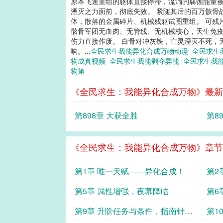
原本飞速重组的躯体直接停滞，流淌的腐蚀能量被
湮灭之力面前，彻底失效。 紧随其后的百万骸骨
体，散落的金属碎片、机械残躯试图重组。 可残
骸骨军团无血肉、无管线、无机械核心，天生免疫
伤力直接作废。 白骨对冲灰铁，亡灵湮灭不死，
响。...
全民求生我能异化合成万物动漫
全民求生
物成真视频
全民求生我能剥夺异能
全民求生我
物第
《全民求生：我能异化合成万物》最新
第898章 大获全胜
第8
《全民求生：我能异化合成万物》章节
第1章 唯一天赋——异化合成！
第2
第5章 属性增强，夜幕降临
第6
第9章 升阶任务与条件，指南针手
第1