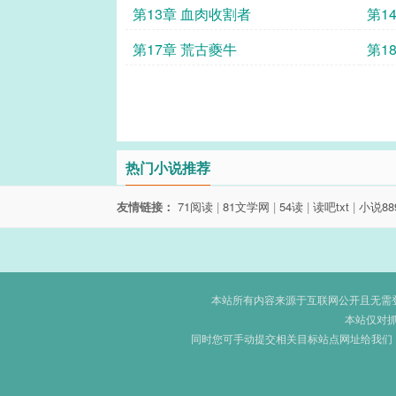
表
第13章 血肉收割者
第1
第17章 荒古夔牛
第1
血精
热门小说推荐
友情链接：
71阅读
|
81文学网
|
54读
|
读吧txt
|
小说88
本站所有内容来源于互联网公开且无需登录
本站仅对
同时您可手动提交相关目标站点网址给我们