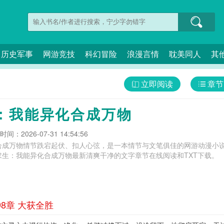
历史军事
网游竞技
科幻冒险
浪漫言情
耽美同人
其
立即阅读
章节
：我能异化合成万物
间：2026-07-31 14:54:56
合成万物情节跌宕起伏、扣人心弦，是一本情节与文笔俱佳的网游动漫小说
求生：我能异化合成万物最新清爽干净的文字章节在线阅读和TXT下载。
8章 大获全胜