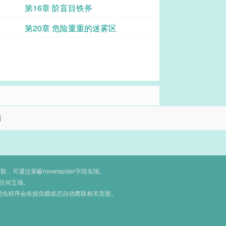
第16章 阶盲目铁斧
第20章 危险重重的迷雾区
剧
通过屏蔽novelspider字段实现。
任何立场。
爬虫程序会依据负载状态自动爬取相关页面。