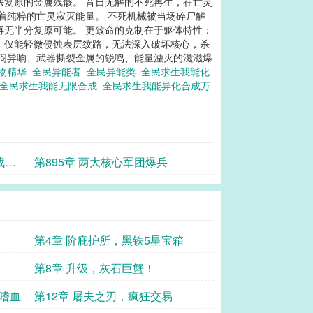
法复原的金属残骸。 昔日无解的不死再生，在亡灵
着纯粹的亡灵寂灭能量。 不死机械被当场碎尸解
再无半分复原可能。 更致命的克制在于躯体特性：
，仅能轻微侵蚀表层纹路，无法深入破坏核心，杀
沉闷异响、武器撕裂金属的锐鸣、能量湮灭的滋滋爆
万物精华
全民异能者
全民异能类
全民求生我能化
全民求生我能无限合成
全民求生我能异化合成万
战体
第895章 两大核心军团爆兵
第4章 阶庇护所，黑铁5星宝箱
第8章 升级，灰石巨蟹！
能嗜血
第12章 屠夫之刃，疯狂交易