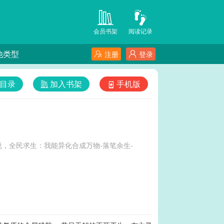
会员书架
阅读记录
他类型
注册
登录
目录
加入书架
手机版
，全民求生：我能异化合成万物-落笔余生-