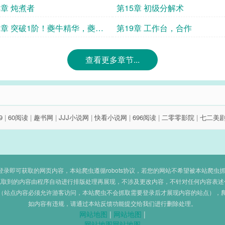
4章 炖煮者
第15章 初级分解术
8章 突破1阶！夔牛精华，夔牛
第19章 工作台，合作
查看更多章节...
9
|
60阅读
|
趣书网
|
JJJ小说网
|
快看小说网
|
696阅读
|
二零零影院
|
七二美
即可获取的网页内容，本站爬虫遵循robots协议，若您的网站不希望被本站爬虫抓取，可
抓取到的内容由程序自动进行排版处理再展现，不涉及更改内容，不针对任何内容表述
（站点内容必须允许游客访问，本站爬虫不会抓取需要登录后才展现内容的站点），
如内容有违规，请通过本站反馈功能提交给我们进行删除处理。
网站地图
|
网站地图
|
网站地图
网站地图