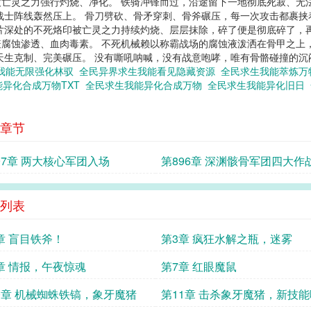
亡灵之力强行灼烧、净化。 铁骑冲锋而过，沿途留下一地彻底死寂、无
战士阵线轰然压上。 骨刀劈砍、骨矛穿刺、骨斧碾压，每一次攻击都裹挟
片深处的不死烙印被亡灵之力持续灼烧、层层抹除，碎了便是彻底碎了，
腐蚀渗透、血肉毒素。 不死机械赖以称霸战场的腐蚀液泼洒在骨甲之上
天生克制、完美碾压。 没有嘶吼呐喊，没有战意咆哮，唯有骨骼碰撞的
我能无限强化林驭
全民异界求生我能看见隐藏资源
全民求生我能萃炼
能异化合成万物TXT
全民求生我能异化合成万物
全民求生我能异化旧日
章节
97章 两大核心军团入场
第896章 深渊骸骨军团四大作
系
列表
章 盲目铁斧！
第3章 疯狂水解之瓶，迷雾
章 情报，午夜惊魂
第7章 红眼魔鼠
0章 机械蜘蛛铁镐，象牙魔猪
第11章 击杀象牙魔猪，新技