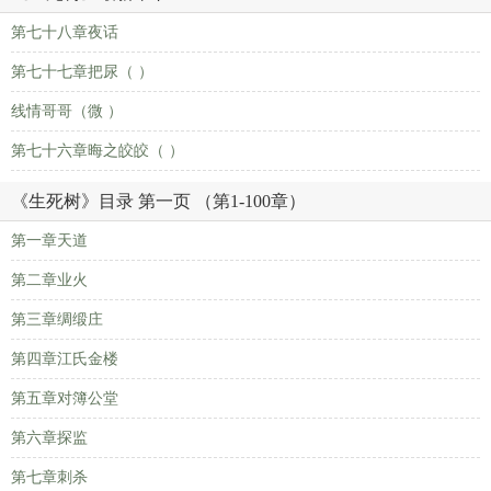
第七十八章夜话
第七十七章把尿（ ）
线情哥哥（微 ）
第七十六章晦之皎皎（ ）
《生死树》目录 第一页 （第1-100章）
第一章天道
第二章业火
第三章绸缎庄
第四章江氏金楼
第五章对簿公堂
第六章探监
第七章刺杀