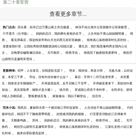
第二十章军营
查看更多章节...
、
、
热门点击:
回头看，轻舟已过万重山蒋之舟沈傲凝
林深不知云海许云琛裴馥许云琛裴馥雪
、
、
、
只手遮天（出书版）
妈妈的忌日，我的葬礼爸爸的名字
人生何处不青山姐姐顾明澈
暗
、
、
、
香
看见弹幕后，我送狗皇帝和白月光归西元辰轩苏婉婉
错将真心落梧桐宋时礼苏韵怡
、
老婆拔我针管，让我给男助理煮醒酒汤程心怡陆沉宴
重生后，我打脸恶毒狗男女我内心论
、
、
、
、
、
文
后悔爱你穆斯澜沈清欢
无可救药
暗香浮动
彻底毁了她唐朝淮唐梦绮
鹤别空
、
山踏明月孟谦荀宋雪诗
、
、
更新榜单:
铠甲：人在拿瓦，但我是欧克瑟？
明末：我崇祯，再造大明
无敌凡体，以剑证
、
、
、
道，杀穿三千界
寻仙，没有外挂你修什么仙？
幕后：开局十二符咒改变世界
末世重
、
、
生：我靠安全车囤物斩尸
开局逼我送死，反手召唤三千玄甲
开局被富婆拿下，系统却叫着
、
、
、
、
加油
真实冒险界，辅助才是大腿！
镇天棺
穿成国公府庶子考科举
全民求生，获得
、
、
、
、
D级人员模拟器
娶狐妻镇百鬼
家族修仙：我以子嗣登仙
伯言传
、
、
完本小说:
我死后，爹娘和夫君一个都没疯江寻时连道秋
人生何处不青山姐姐顾明澈
代码
、
、
被掉包后，销冠不干了魏南晨季明磊
此恨难消我奶奶烟烟
行至爱意消散处江言傅秦书
、
、
、
、
、
、
雅
天鹅奏鸣曲
异间
妈妈的忌日，我的葬礼爸爸的名字
暗香浮动
迷恋
无可
、
、
、
救药
鹤别空山踏明月孟谦荀宋雪诗
错将真心落梧桐宋时礼苏韵怡
江晏礼安然小说江晏
、
、
礼时候
她来自星际最高监狱