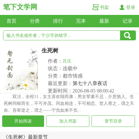
笔下文学网
书架
登录
首页
分类
排行
完本
最新
记录
生死树
作者：
JUE
状态：连载中
分类：都市情感
最近更新：
第七十八章夜话
更新时间：2026-08-05 08:00:42
双洁，全程11，女主喜欢颐而康，男女荤素不忌，介意慎入。生
死树同根而生，不可并茂。同血相连，不可相恋。世人畏之，谓之天
命。吾辈逆之，谓之——宁负如来不负...
开始阅读
加入书架
章节目录
《生死树》最新章节