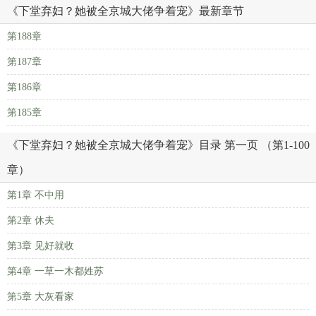
《下堂弃妇？她被全京城大佬争着宠》最新章节
第188章
第187章
第186章
第185章
《下堂弃妇？她被全京城大佬争着宠》目录 第一页 （第1-100
章）
第1章 不中用
第2章 休夫
第3章 见好就收
第4章 一草一木都姓苏
第5章 大灰看家