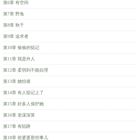
第6章 有空间
第7章 野兔
第8章 秋千
第9章 追求者
第10章 偷偷的惦记
第11章 我是外人
第12章 柔弱到不能自理
第13章 她怕谁
第14章 有人惦记上了
第15章 好多人保护她
第16章 老谋深算
第17章 有陷阱
第18章 前婆婆那些事儿