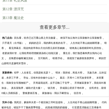
第11章 礼堂风波
第12章 漂浮咒
第13章 魔法史
查看更多章节...
、
、
热门点击:
回头看，轻舟已过万重山蒋之舟沈傲凝
林深不知云海许云琛裴馥许云琛裴馥雪
、
、
、
只手遮天（出书版）
妈妈的忌日，我的葬礼爸爸的名字
人生何处不青山姐姐顾明澈
暗
、
、
、
香
看见弹幕后，我送狗皇帝和白月光归西元辰轩苏婉婉
错将真心落梧桐宋时礼苏韵怡
、
老婆拔我针管，让我给男助理煮醒酒汤程心怡陆沉宴
重生后，我打脸恶毒狗男女我内心论
、
、
、
、
、
文
后悔爱你穆斯澜沈清欢
无可救药
暗香浮动
彻底毁了她唐朝淮唐梦绮
鹤别空
、
山踏明月孟谦荀宋雪诗
、
、
更新榜单:
铠甲：人在拿瓦，但我是欧克瑟？
明末：我崇祯，再造大明
无敌凡体，以剑证
、
、
、
道，杀穿三千界
寻仙，没有外挂你修什么仙？
幕后：开局十二符咒改变世界
末世重
、
、
生：我靠安全车囤物斩尸
开局逼我送死，反手召唤三千玄甲
开局被富婆拿下，系统却叫着
、
、
、
、
加油
真实冒险界，辅助才是大腿！
镇天棺
穿成国公府庶子考科举
全民求生，获得
、
、
、
、
D级人员模拟器
娶狐妻镇百鬼
家族修仙：我以子嗣登仙
伯言传
、
、
完本小说:
我死后，爹娘和夫君一个都没疯江寻时连道秋
人生何处不青山姐姐顾明澈
代码
、
、
被掉包后，销冠不干了魏南晨季明磊
此恨难消我奶奶烟烟
行至爱意消散处江言傅秦书