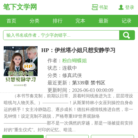
笔下文学网
书架
登录
首页
分类
排行
完本
最新
记录
HP：伊丝塔小姐只想安静学习
作者：
粉白蝴蝶姐
状态：连载中
分类：修真武侠
最近更新：
第339章 禁书区
更新时间：2026-06-03 00:00:09
（本书节奏克制，前期以日常、原着时间线推进为主，层层埋设
暗线与人物关系。）——————！从斯莱特林小女巫到操控自身命
运的棋手！女主冷静隐忍、逐步成长！德拉科感情线推进自然，非一
见钟情！设定克制不跳脱，严格尊重HP世界观脉络
——————————那不是一次偶然的穿越，那是一场被提前安排
好的“重生仪式”。封印的记忆、暗流...