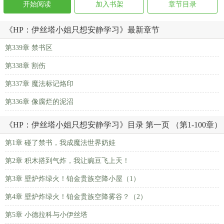
开始阅读
加入书架
章节目录
《HP：伊丝塔小姐只想安静学习》最新章节
第339章 禁书区
第338章 割伤
第337章 魔法标记烙印
第336章 像腐烂的泥沼
《HP：伊丝塔小姐只想安静学习》目录 第一页 （第1-100章）
第1章 碰了禁书，我成魔法世界奶娃
第2章 积木搭到气炸，我让豌豆飞上天！
第3章 壁炉炸绿火！铂金贵族空降小屋（1）
第4章 壁炉炸绿火！铂金贵族空降雾谷？（2）
第5章 小德拉科与小伊丝塔