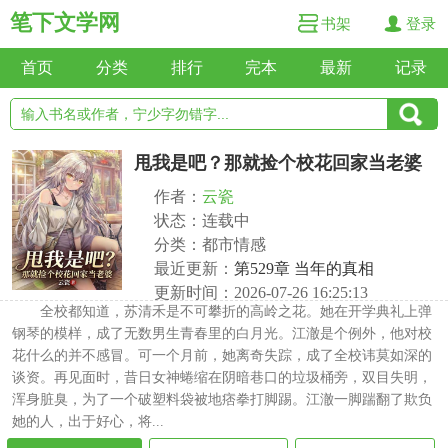
笔下文学网
书架
登录
首页
分类
排行
完本
最新
记录
甩我是吧？那就捡个校花回家当老婆
作者：
云瓷
状态：连载中
分类：都市情感
最近更新：
第529章 当年的真相
更新时间：2026-07-26 16:25:13
全校都知道，苏清禾是不可攀折的高岭之花。她在开学典礼上弹
钢琴的模样，成了无数男生青春里的白月光。江澈是个例外，他对校
花什么的并不感冒。可一个月前，她离奇失踪，成了全校讳莫如深的
谈资。再见面时，昔日女神蜷缩在阴暗巷口的垃圾桶旁，双目失明，
浑身脏臭，为了一个破塑料袋被地痞拳打脚踢。江澈一脚踹翻了欺负
她的人，出于好心，将...