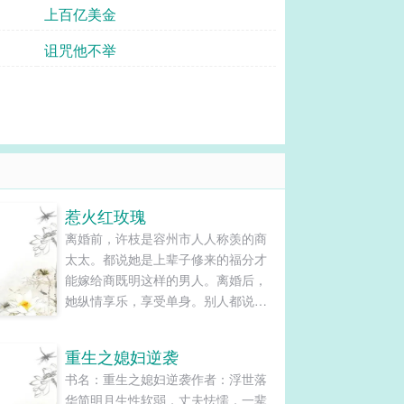
上百亿美金
诅咒他不举
惹火红玫瑰
离婚前，许枝是容州市人人称羡的商
太太。都说她是上辈子修来的福分才
能嫁给商既明这样的男人。离婚后，
她纵情享乐，享受单身。别人都说许
枝是魔怔了，才撇了商太太的位置不
要，要离婚。...
重生之媳妇逆袭
书名：重生之媳妇逆袭作者：浮世落
华简明月生性软弱，丈夫怯懦，一辈