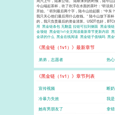
周六上午，陆家公馆。 陆靳来到的时候，陆今山正在喝茶。新
今山端起茶杯，吹了吹浮在水面的茶叶：“听说前几
开始。” 听到最后两个字，陆今山抬起眼：“中东
我只关心他们最后用什么收钱。” 陆今山放下茶杯：
的，我只负责最后的资金清算。USDT也好，BTC
用
黑金链条包 无翻盖 拉链可拉到侧面
黑金项
金项链
黑金链1v1全文阅读最新章节更新内容
金讲的什么
黑金在线阅读
黑金链子值钱吗
黑
《黑金链（1v1）》最新章节
弟弟，志愿者
热心
《黑金链（1v1）》章节列表
宣传视频
断奶
冷暴力失效
我是
她有男朋友了
拿错