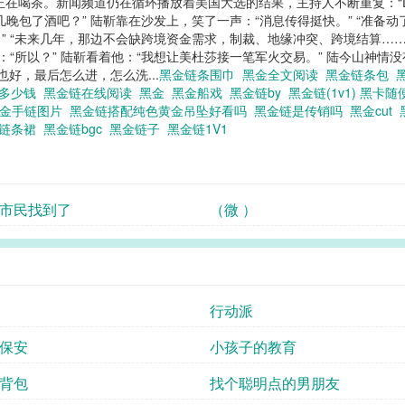
闻频道仍在循环播放着美国大选的结果，主持人不断重复：“Donald Trump el
晚包了酒吧？” 陆靳靠在沙发上，笑了一声：“消息传得挺快。” “准备动
？” “未来几年，那边不会缺跨境资金需求，制裁、地缘冲突、跨境结算
“所以？” 陆靳看着他：“我想让美杜莎接一笔军火交易。” 陆今山神情没
也好，最后怎么进，怎么洗...
黑金链条围巾
黑金全文阅读
黑金链条包
链多少钱
黑金链在线阅读
黑金
黑金船戏
黑金链by
黑金链(1v1) 黑卡
黑金手链图片
黑金链搭配纯色黄金吊坠好看吗
黑金链是传销吗
黑金cut
金链条裙
黑金链bgc
黑金链子
黑金链1V1
市民找到了
（微 ）
行动派
保安
小孩子的教育
背包
找个聪明点的男朋友