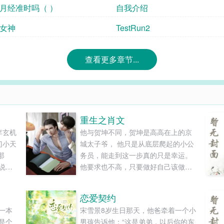
想要月经准时吗（ ）
自我介绍
女神
TestRun2
查看更多章节...
重生之肖文
李玄机
他与贺坤不同，贺坤是高高在上的京
门小天
城太子爷， 他只是从底层爬起的小公
那
务员，能走到这一步真的只是幸运。
说，
他要求也不高，只要做好自己该做的
准备
就好了，平平淡淡的过。 但不知道为
传出，
什么，他走的那几步总卡在贺坤升迁
恋爱契约
山，
的点上。 别人都以为他们是政敌，但
一本
宋雪景8岁生日那天，他爸牵着一个小
只有自己才知道，贺坤是他想躲避却
是个
男孩告诉他：“这是弟弟，以后你的东