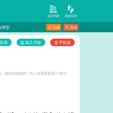
会员书架
阅读记录
他类型
注册
登录
目录
加入书架
手机版
区块链的黑二代 × 外语系系花11/双洁