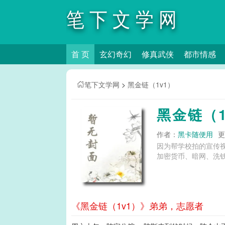
笔下文学网
首 页
玄幻奇幻
修真武侠
都市情感
笔下文学网
>
黑金链（1v1）
黑金链（1
作者：
黑卡随便用
更
因为帮学校拍的宣传视
加密货币、暗网、洗钱、
《黑金链（1v1）》弟弟，志愿者