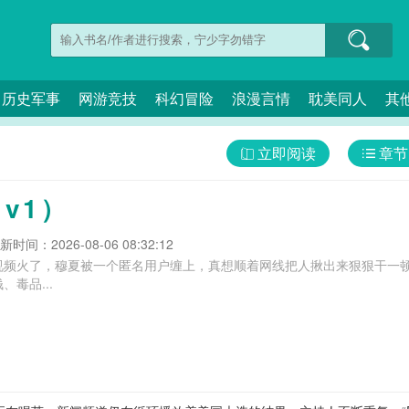
历史军事
网游竞技
科幻冒险
浪漫言情
耽美同人
其
立即阅读
章节
v1）
新时间：2026-08-06 08:32:12
频火了，穆夏被一个匿名用户缠上，真想顺着网线把人揪出来狠狠干一顿。搞
毒品...