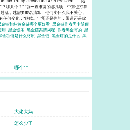
ected the 47th President…” 陆
了？哪几个？” “就一直准备的那几项，中东也打算
……越乱，越需要匿名清算。他们卖什么我不关心，
有任何变化：“继续。” “货还是你的，渠道还是你
黑金链和纯黄金链哪个更好看
黑金链作者黑卡随便
随便用
黑金链条
黑金链案情揭秘
作者黑金写的
黑
黑金项链是什么材质
黑金链
黑金讲的是什么
黑
哪个“ ”
大佬大妈
怎么少了