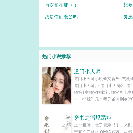
内衣扣在哪（ ）
我是你们老公吗
灵感
热门小说推荐
道门小天师
道门小天师小说全文番外_玄机
道门小天师,《道门小天师》 道
师第1章师父的葬礼 师父八十岁
年，把我们几个师兄弟叫到身边
他恐怕过不了八十大寿那一天，
提前给自己办一个葬礼。 消息
穿书之循规蹈矩
全城轰动，成百上千的村民走上
上个厕所，老子就穿书了，来到
为他们心目中的老神仙送最后一
带有玄幻题材的网络名著，虽然