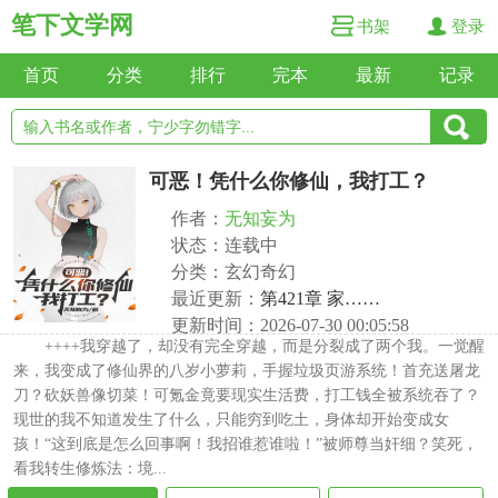
笔下文学网
书架
登录
首页
分类
排行
完本
最新
记录
可恶！凭什么你修仙，我打工？
作者：
无知妄为
状态：连载中
分类：玄幻奇幻
最近更新：
第421章 家……
更新时间：2026-07-30 00:05:58
++++我穿越了，却没有完全穿越，而是分裂成了两个我。一觉醒
来，我变成了修仙界的八岁小萝莉，手握垃圾页游系统！首充送屠龙
刀？砍妖兽像切菜！可氪金竟要现实生活费，打工钱全被系统吞了？
现世的我不知道发生了什么，只能穷到吃土，身体却开始变成女
孩！“这到底是怎么回事啊！我招谁惹谁啦！”被师尊当奸细？笑死，
看我转生修炼法：境...