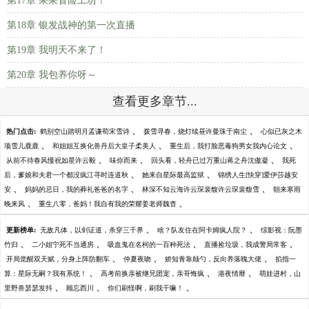
第17章 果果冒险工坊！
第18章 银发战神的第一次直播
第19章 我明天不来了！
第20章 我包养你呀～
查看更多章节...
、
、
热门点击:
鹤别空山踏明月孟谦荀宋雪诗
拨雪寻春，烧灯续昼许曼珠于南尘
心似已灰之木
、
、
、
项雪儿鹿鹿
和姐姐互换化兽丹后大皇子柔美人
重生后，我打脸恶毒狗男女我内心论文
、
、
、
从前不待春风慢祝如星许云毅
味你而来
回头看，轻舟已过万重山蒋之舟沈傲凝
我死
、
、
后，爹娘和夫君一个都没疯江寻时连道秋
她来自星际最高监狱
锦绣人生[快穿]爱伊莎越安
、
、
、
安
妈妈的忌日，我的葬礼爸爸的名字
林深不知云海许云琛裴馥许云琛裴馥雪
朝来寒雨
、
、
晚来风
重生八零，爸妈！我自有我的荣耀姜老师魏杳
、
、
更新榜单:
无敌凡体，以剑证道，杀穿三千界
啥？队友住在阿卡姆疯人院？
综影视：阮墨
、
、
、
、
竹归
二小姐宁死不当通房
吸血鬼在名柯的一百种死法
直播捡垃圾，我成警局常客
、
、
、
开局觉醒双天赋，分身上阵防翻车
仲夏夜吻
娇知青靠颠勺，反向养落魄大佬
掐指一
、
、
、
算：星际无嗣？我有系统！
高考前换亲被继兄团宠，亲哥悔疯
港夜情靡
萌娃进村，山
、
、
、
里野兽瑟瑟发抖
顾忘西川
你们刷怪啊，刷我干嘛！