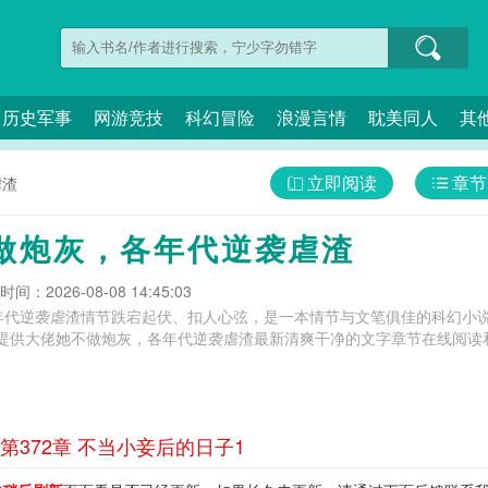
历史军事
网游竞技
科幻冒险
浪漫言情
耽美同人
其
立即阅读
章节
虐渣
做炮灰，各年代逆袭虐渣
间：2026-08-08 14:45:03
年代逆袭虐渣情节跌宕起伏、扣人心弦，是一本情节与文笔俱佳的科幻小说
提供大佬她不做炮灰，各年代逆袭虐渣最新清爽干净的文字章节在线阅读和
372章 不当小妾后的日子1