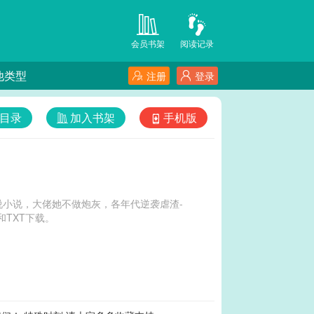
会员书架
阅读记录
他类型
注册
登录
目录
加入书架
手机版
小说，大佬她不做炮灰，各年代逆袭虐渣-
TXT下载。