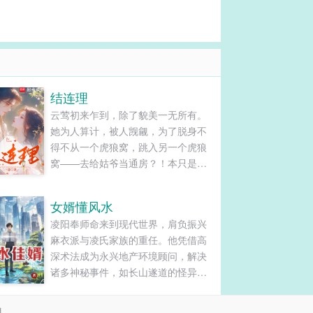
结连理
云莺初来乍到，除了貌美一无所有。
她为人算计，被人觊觎，为了脱身不
得不从一个虎狼窝，跳入另一个虎狼
窝——去给姑爷当通房？！本只是权
宜之计，时刻筹谋着跑路，可跑了几
年也没跑成，愣是被国公府二爷明媒
女婿懂风水
正娶，八抬大轿迎回家！诰命？好好
凌阳奉师命来到现代世界，肩负振兴
好，当就当呗……...
麻衣派与凌氏家族的重任。他凭借高
深术法成为永兴地产环境顾问，解决
诸多神秘事件，如长山遂道的怪异难
题。在追求未婚妻张韵瑶的过程中，
他与凌氏后人相认，利用自身能力帮
剧