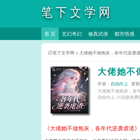
笔下文学网
首 页
玄幻奇幻
修真武侠
都市情感
笔下文学网
>
大佬她不做炮灰，各年代逆袭
大佬她不
作者：
自由向上
更新时
大佬她不做炮灰，各
自由向上-小说旗免费
《大佬她不做炮灰，各年代逆袭虐渣》第