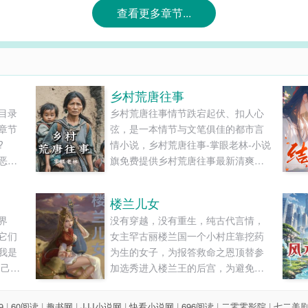
查看更多章节...
乡村荒唐往事
目录
乡村荒唐往事情节跌宕起伏、扣人心
章节
弦，是一本情节与文笔俱佳的都市言
外。?
情小说，乡村荒唐往事-掌眼老林-小说
恶犬
旗免费提供乡村荒唐往事最新清爽干
奥林
净的文字章节在线阅读和TXT下载。...
如晨
楼兰儿女
加
界
没有穿越，没有重生，纯古代言情，
两位
它们
女主罕古丽楼兰国一个小村庄靠挖药
姜
我是
为生的女子，为报答救命之恩顶替参
自己的
加选秀进入楼兰王的后宫，为避免宠
，突
幸从进宫开始就用自己那点微薄的药
了一
理知识装病，装病三个月后宫所有的
9
|
60阅读
|
趣书网
|
JJJ小说网
|
快看小说网
|
696阅读
|
二零零影院
|
七二美