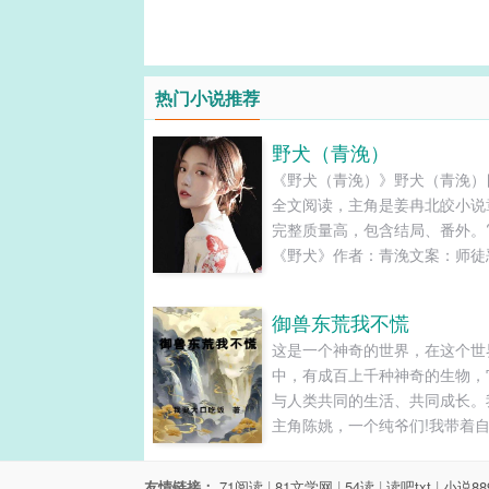
热门小说推荐
野犬（青浼）
《野犬（青浼）》野犬（青浼）
全文阅读，主角是姜冉北皎小说
完整质量高，包含结局、番
《野犬》作者：青浼文案：师徒
系轻微火葬场单板滑雪竞技一：
匹克山脉的赛道之巅，乌云透光
御兽东荒我不慌
曦破晓，国旗飘扬，他亲手为她
这是一个神奇的世界，在这个世
冕。二：国内单板滑雪刻滑圈有
中，有成百上千种神奇的生物，
大神张家口崇礼有北皎，吉林有
与人类共同的生活、共同成长。
冉。...
主角陈姚，一个纯爷们!我带着
御兽大黑，过着普普通通的生活
然有一天，我醒来发现自己变成
友情链接：
71阅读
|
81文学网
|
54读
|
读吧txt
|
小说88