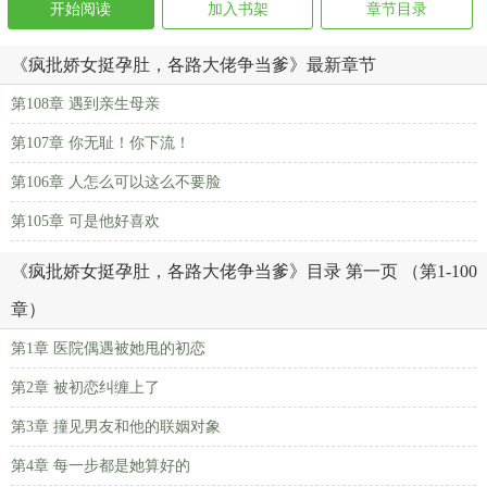
开始阅读
加入书架
章节目录
《疯批娇女挺孕肚，各路大佬争当爹》最新章节
第108章 遇到亲生母亲
第107章 你无耻！你下流！
第106章 人怎么可以这么不要脸
第105章 可是他好喜欢
《疯批娇女挺孕肚，各路大佬争当爹》目录 第一页 （第1-100
章）
第1章 医院偶遇被她甩的初恋
第2章 被初恋纠缠上了
第3章 撞见男友和他的联姻对象
第4章 每一步都是她算好的