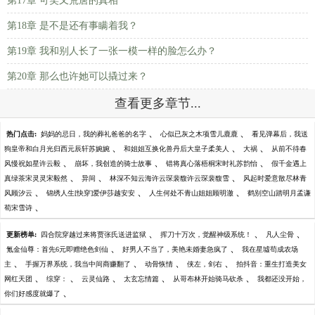
第17章 可笑又荒唐的真相
第18章 是不是还有事瞒着我？
第19章 我和别人长了一张一模一样的脸怎么办？
第20章 那么也许她可以撬过来？
查看更多章节...
、
、
热门点击:
妈妈的忌日，我的葬礼爸爸的名字
心似已灰之木项雪儿鹿鹿
看见弹幕后，我送
、
、
、
狗皇帝和白月光归西元辰轩苏婉婉
和姐姐互换化兽丹后大皇子柔美人
大祸
从前不待春
、
、
、
风慢祝如星许云毅
崩坏，我创造的骑士故事
错将真心落梧桐宋时礼苏韵怡
假千金遇上
、
、
、
真绿茶宋灵灵宋毅然
异间
林深不知云海许云琛裴馥许云琛裴馥雪
风起时爱意散尽林青
、
、
、
风顾汐云
锦绣人生[快穿]爱伊莎越安安
人生何处不青山姐姐顾明澈
鹤别空山踏明月孟谦
、
荀宋雪诗
、
、
、
更新榜单:
四合院穿越过来将贾张氏送进监狱
挥刀十万次，觉醒神级系统！
凡人尘骨
、
、
氪金仙尊：首先6元即赠绝色剑仙
好男人不当了，美艳未婚妻急疯了
我在星墟苟成农场
、
、
、
、
主
手握万界系统，我当中间商赚翻了
动骨恢情
侠左，剑右
拍抖音：重生打造美女
、
、
、
、
、
网红天团
综穿：
云灵仙路
太玄忘情篇
从哥布林开始骑马砍杀
我都还没开始，
、
你们好感度就爆了