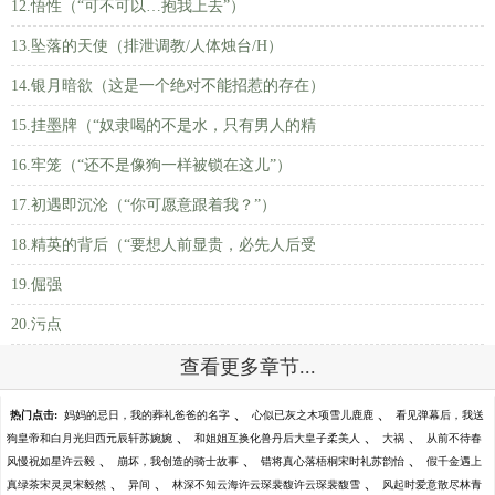
12.悟性（“可不可以…抱我上去”）
13.坠落的天使（排泄调教/人体烛台/H）
14.银月暗欲（这是一个绝对不能招惹的存在）
15.挂墨牌（“奴隶喝的不是水，只有男人的精
16.牢笼（“还不是像狗一样被锁在这儿”）
17.初遇即沉沦（“你可愿意跟着我？”）
18.精英的背后（“要想人前显贵，必先人后受
19.倔强
20.污点
查看更多章节...
、
、
热门点击:
妈妈的忌日，我的葬礼爸爸的名字
心似已灰之木项雪儿鹿鹿
看见弹幕后，我送
、
、
、
狗皇帝和白月光归西元辰轩苏婉婉
和姐姐互换化兽丹后大皇子柔美人
大祸
从前不待春
、
、
、
风慢祝如星许云毅
崩坏，我创造的骑士故事
错将真心落梧桐宋时礼苏韵怡
假千金遇上
、
、
、
真绿茶宋灵灵宋毅然
异间
林深不知云海许云琛裴馥许云琛裴馥雪
风起时爱意散尽林青