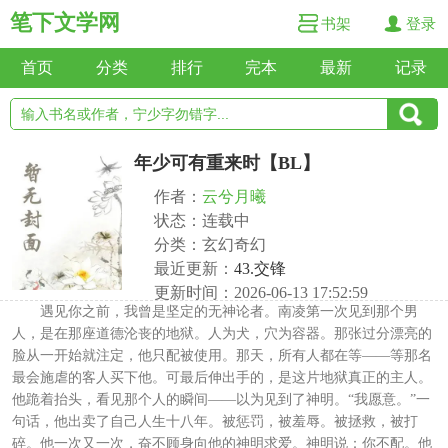
笔下文学网
书架
登录
首页
分类
排行
完本
最新
记录
年少可有重来时【BL】
作者：
云兮月曦
状态：连载中
分类：玄幻奇幻
最近更新：
43.交锋
更新时间：2026-06-13 17:52:59
遇见你之前，我曾是坚定的无神论者。南凌第一次见到那个男
人，是在那座道德沦丧的地狱。人为犬，穴为容器。那张过分漂亮的
脸从一开始就注定，他只配被使用。那天，所有人都在等——等那名
最会施虐的客人买下他。可最后伸出手的，是这片地狱真正的主人。
他跪着抬头，看见那个人的瞬间——以为见到了神明。“我愿意。”一
句话，他出卖了自己人生十八年。被惩罚，被羞辱。被拯救，被打
碎。他一次又一次，奋不顾身向他的神明求爱。神明说：你不配。他