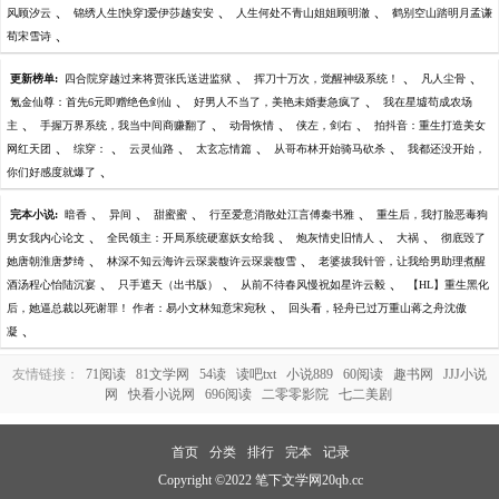
、
、
、
风顾汐云
锦绣人生[快穿]爱伊莎越安安
人生何处不青山姐姐顾明澈
鹤别空山踏明月孟谦
、
荀宋雪诗
、
、
、
更新榜单:
四合院穿越过来将贾张氏送进监狱
挥刀十万次，觉醒神级系统！
凡人尘骨
、
、
氪金仙尊：首先6元即赠绝色剑仙
好男人不当了，美艳未婚妻急疯了
我在星墟苟成农场
、
、
、
、
主
手握万界系统，我当中间商赚翻了
动骨恢情
侠左，剑右
拍抖音：重生打造美女
、
、
、
、
、
网红天团
综穿：
云灵仙路
太玄忘情篇
从哥布林开始骑马砍杀
我都还没开始，
、
你们好感度就爆了
、
、
、
、
完本小说:
暗香
异间
甜蜜蜜
行至爱意消散处江言傅秦书雅
重生后，我打脸恶毒狗
、
、
、
、
男女我内心论文
全民领主：开局系统硬塞妖女给我
炮灰情史旧情人
大祸
彻底毁了
、
、
她唐朝淮唐梦绮
林深不知云海许云琛裴馥许云琛裴馥雪
老婆拔我针管，让我给男助理煮醒
、
、
、
酒汤程心怡陆沉宴
只手遮天（出书版）
从前不待春风慢祝如星许云毅
【HL】重生黑化
、
后，她逼总裁以死谢罪！ 作者：易小文林知意宋宛秋
回头看，轻舟已过万重山蒋之舟沈傲
、
凝
友情链接：
71阅读
81文学网
54读
读吧txt
小说889
60阅读
趣书网
JJJ小说
网
快看小说网
696阅读
二零零影院
七二美剧
首页
分类
排行
完本
记录
Copyright ©2022 笔下文学网20qb.cc