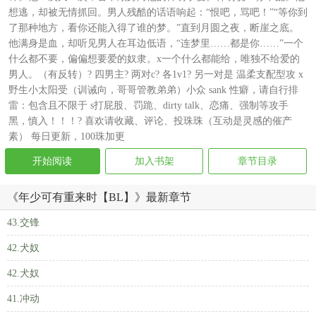
想逃，却被无情抓回。男人残酷的话语响起：“恨吧，骂吧！”“等你到
了那种地方，看你还能入得了谁的梦。”直到月圆之夜，断崖之底。
他满身是血，却听见男人在耳边低语，“连梦里……都是你……”一个
什么都不要，偏偏想要爱的奴隶。x一个什么都能给，唯独不给爱的
男人。（有反转）? 四男主? 两对c? 各1v1? 另一对是 温柔支配型攻 x
野生小太阳受（训诫向，哥哥管教弟弟）小众 sank 性癖，请自行排
雷：包含且不限于 s打屁股、罚跪、dirty talk、恋痛、强制等攻手
黑，慎入！！！? 喜欢请收藏、评论、投珠珠（互动是灵感的催产
素） 每日更新，100珠加更
开始阅读
加入书架
章节目录
《年少可有重来时【BL】》最新章节
43.交锋
42.犬奴
42.犬奴
41.冲动