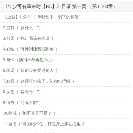
《年少可有重来时【BL】》目录 第一页 （第1-100章）
【上卷】1.分手（“等我动手，剩下的翻倍”
2.责打（“躲什么！”）
3.前因（“你让我该去求谁”）
4.心结（“有种别让我找到你”）
5.自怜（抽到不敢再想为止）
6.承诺（“从前没有爱过别人”）
7.歉意（“这顿打也挨了，礼物也得给”）
8.探望（“奕哥哥！”）
9.情敌（“阴魂不散”）
10.教诫（“跪不直是不是？”）
11.自省（“讲的记不住，打在身上疼在心里才