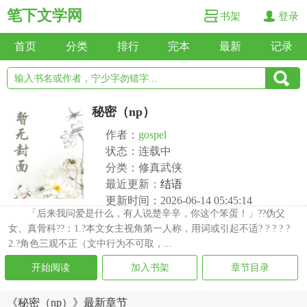
笔下文学网
书架
登录
首页
分类
排行
完本
最新
记录
秘密（np）
作者：
gospel
状态：连载中
分类：修真武侠
最近更新：
结语
更新时间：2026-06-14 05:45:14
「后来我问爱是什么，有人说楚辛辛，你这个笨蛋！」??伪父
女、真骨科??：1.?本文女主视角第一人称，用词或引起不适? ? ? ? ?
2.?角色三观不正（文中行为不可取，...
开始阅读
加入书架
章节目录
《秘密（np）》最新章节