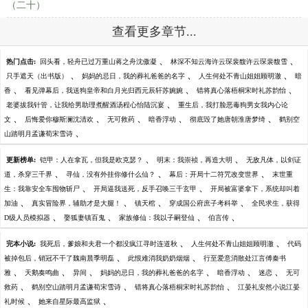
（二十）
查看更多章节...
、
、
热门点击:
回头看，轻舟已过万重山蒋之舟沈傲凝
林深不知云海许云琛裴馥许云琛裴馥雪
、
、
、
只手遮天（出书版）
妈妈的忌日，我的葬礼爸爸的名字
人生何处不青山姐姐顾明澈
暗
、
、
、
香
看见弹幕后，我送狗皇帝和白月光归西元辰轩苏婉婉
错将真心落梧桐宋时礼苏韵怡
、
老婆拔我针管，让我给男助理煮醒酒汤程心怡陆沉宴
重生后，我打脸恶毒狗男女我内心论
、
、
、
、
、
文
后悔爱你穆斯澜沈清欢
无可救药
暗香浮动
彻底毁了她唐朝淮唐梦绮
鹤别空
、
山踏明月孟谦荀宋雪诗
、
、
更新榜单:
铠甲：人在拿瓦，但我是欧克瑟？
明末：我崇祯，再造大明
无敌凡体，以剑证
、
、
、
道，杀穿三千界
寻仙，没有外挂你修什么仙？
幕后：开局十二符咒改变世界
末世重
、
、
生：我靠安全车囤物斩尸
开局逼我送死，反手召唤三千玄甲
开局被富婆拿下，系统却叫着
、
、
、
、
加油
真实冒险界，辅助才是大腿！
镇天棺
穿成国公府庶子考科举
全民求生，获得
、
、
、
、
D级人员模拟器
娶狐妻镇百鬼
家族修仙：我以子嗣登仙
伯言传
、
、
完本小说:
我死后，爹娘和夫君一个都没疯江寻时连道秋
人生何处不青山姐姐顾明澈
代码
、
、
被掉包后，销冠不干了魏南晨季明磊
此恨难消我奶奶烟烟
行至爱意消散处江言傅秦书
、
、
、
、
、
、
雅
天鹅奏鸣曲
异间
妈妈的忌日，我的葬礼爸爸的名字
暗香浮动
迷恋
无可
、
、
、
救药
鹤别空山踏明月孟谦荀宋雪诗
错将真心落梧桐宋时礼苏韵怡
江晏礼安然小说江晏
、
、
礼时候
她来自星际最高监狱