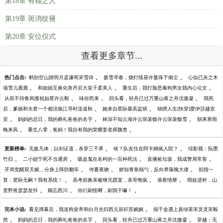
第18章 有福之人
第19章 斑消纹褪
第20章 安位仪式
查看更多章节...
、
、
热门点击:
鹤别空山踏明月孟谦荀宋雪诗
拨雪寻春，烧灯续昼许曼珠于南尘
心似已灰之木
、
、
、
项雪儿鹿鹿
和姐姐互换化兽丹后大皇子柔美人
重生后，我打脸恶毒狗男女我内心论文
、
、
、
从前不待春风慢祝如星许云毅
味你而来
回头看，轻舟已过万重山蒋之舟沈傲凝
我死
、
、
后，爹娘和夫君一个都没疯江寻时连道秋
她来自星际最高监狱
锦绣人生[快穿]爱伊莎越安
、
、
、
安
妈妈的忌日，我的葬礼爸爸的名字
林深不知云海许云琛裴馥许云琛裴馥雪
朝来寒雨
、
、
晚来风
重生八零，爸妈！我自有我的荣耀姜老师魏杳
、
、
更新榜单:
无敌凡体，以剑证道，杀穿三千界
啥？队友住在阿卡姆疯人院？
综影视：阮墨
、
、
、
、
竹归
二小姐宁死不当通房
吸血鬼在名柯的一百种死法
直播捡垃圾，我成警局常客
、
、
、
开局觉醒双天赋，分身上阵防翻车
仲夏夜吻
娇知青靠颠勺，反向养落魄大佬
掐指一
、
、
、
算：星际无嗣？我有系统！
高考前换亲被继兄团宠，亲哥悔疯
港夜情靡
萌娃进村，山
、
、
、
里野兽瑟瑟发抖
顾忘西川
你们刷怪啊，刷我干嘛！
、
完本小说:
看见弹幕后，我送狗皇帝和白月光归西元辰轩苏婉婉
假千金遇上真绿茶宋灵灵宋毅
、
、
、
然
妈妈的忌日，我的葬礼爸爸的名字
回头看，轻舟已过万重山蒋之舟沈傲凝
穿越：无