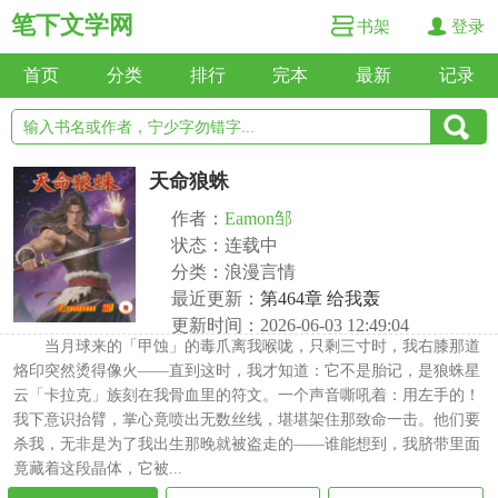
笔下文学网
书架
登录
首页
分类
排行
完本
最新
记录
天命狼蛛
作者：
Eamon邹
状态：连载中
分类：浪漫言情
最近更新：
第464章 给我轰
更新时间：2026-06-03 12:49:04
当月球来的「甲蚀」的毒爪离我喉咙，只剩三寸时，我右膝那道
烙印突然烫得像火——直到这时，我才知道：它不是胎记，是狼蛛星
云「卡拉克」族刻在我骨血里的符文。一个声音嘶吼着：用左手的！
我下意识抬臂，掌心竟喷出无数丝线，堪堪架住那致命一击。他们要
杀我，无非是为了我出生那晚就被盗走的——谁能想到，我脐带里面
竟藏着这段晶体，它被...