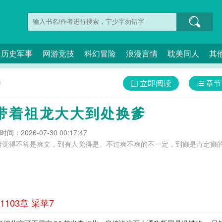
历史军事
网游竞技
科幻冒险
浪漫言情
耽美同人
其
立即阅读
章节
爹
带着祖龙大大到处换爹
间：2026-07-30 00:17:47
觉得不算是爽文，到有人觉得是。不过爽不爽的不一定，到癫是肯定癫的，
03章 采苹7