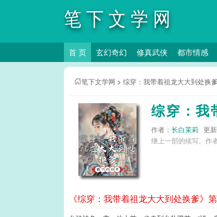
笔下文学网
首 页
玄幻奇幻
修真武侠
都市情感
笔下文学网
>
综穿：我带着祖龙大大到处换
综穿：我
作者：
长白茉莉
更新时
继上一部的续写。作者
《综穿：我带着祖龙大大到处换爹》第11