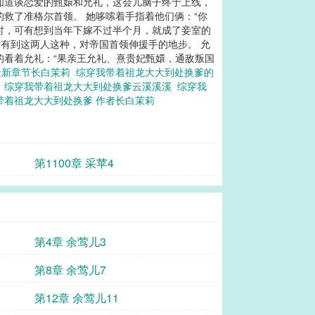
只知道谈恋爱的甄嬛和允礼，这会儿脑子终于上线，
救了准格尔首领。 她哆嗦着手指着他们俩：“你
时，可有想到当年下嫁不过半个月，就成了妾室的
没有到这两人这种，对帝国首领伸援手的地步。 允
的看着允礼：“果亲王允礼、熹贵妃甄嬛，通敌叛国
最新章节长白茉莉
综穿我带着祖龙大大到处换爹的
莉
综穿我带着祖龙大大到处换爹云溪溪溪
综穿我
带着祖龙大大到处换爹 作者长白茉莉
第1100章 采苹4
第4章 余莺儿3
第8章 余莺儿7
第12章 余莺儿11