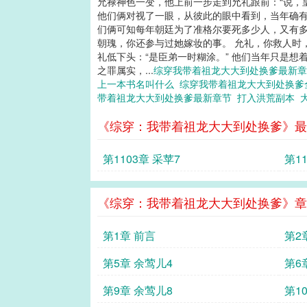
允禄神色一变，他上前一步走到允礼跟前：“说，
他们俩对视了一眼，从彼此的眼中看到，当年确有
们俩可知每年朝廷为了准格尔要死多少人，又有多
朝瑰，你还参与过她嫁妆的事。 允礼，你救人时
礼低下头：“是臣弟一时糊涂。” 他们当年只是
之罪属实，...
综穿我带着祖龙大大到处换爹最新
上一本书名叫什么
综穿我带着祖龙大大到处换
带着祖龙大大到处换爹最新章节
打入洪荒副本
《综穿：我带着祖龙大大到处换爹》最
第1103章 采苹7
第1
《综穿：我带着祖龙大大到处换爹》章
第1章 前言
第2
第5章 余莺儿4
第6
第9章 余莺儿8
第1