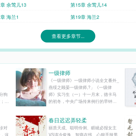
4章 余莺儿13
第15章 余莺儿14
8章 海兰1
第19章 海兰2
查看更多章节...
一级律师
《一级律师》一级律师小说全文番外_
）
燕绥之顾晏一级律师,?」《一级律
分狗
师》实习生（一）十一月末，德卡马
技；装
的初冬，中央广场传来例行的早钟，
是个纯
灰鸽拍着翅膀从同样灰霾的天空掠
 苏
过。阴沉、寒冷、丧气冲天。多好的
春日迟迟弄轻柔
不懂发
日子，适合打家劫舍给人送终，很衬
珍对
丽质天成、聪明伶俐、睚眦必报女主
燕绥之此刻的心情。几个月前，他还
于，这
VS清冷俊逸、智商在线、心狠手辣男