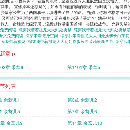
皇嫂此言可否属实？” 若当真如此，皇嫂说这两人通敌叛国是没错的。 
其事。 宜修原本还存疑的，如今看到他们俩的表现，顿时明白，这俩真的
少皇家公主为了两国和平，填进去了自己的命。 甄嬛，你救准格尔可汗
，又可曾记得你那个同父妹妹，正在准格尔受苦受难？” 她是狠辣，但也
想着救人一命胜造七级浮屠，没想过救活帝国首领，会延续战争。 允禄失望
章免费阅读
综穿我带着祖龙大大到处换爹
综穿我带着祖龙大大到处换爹
爹全文免费阅读
综穿带着随身空间
综穿我带着祖龙大大到处换爹长白茉
大秦我带着祖龙
综穿我带着祖龙大大到处换爹长白茉莉最新章节
综穿我
新章节
102章 采苹6
第1101章 采苹5
节列表
章 余莺儿1
第3章 余莺儿2
章 余莺儿5
第7章 余莺儿6
0章 余莺儿9
第11章 余莺儿10