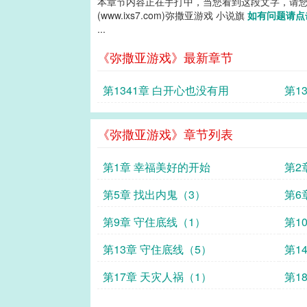
本章节内容正在手打中，当您看到这段文字，请
(www.ixs7.com)弥撒亚游戏 小说旗
如有问题请点
...
《弥撒亚游戏》最新章节
第1341章 白开心也没有用
第1
《弥撒亚游戏》章节列表
第1章 幸福美好的开始
第2
第5章 找出内鬼（3）
第6
第9章 守住底线（1）
第1
第13章 守住底线（5）
第1
第17章 天灾人祸（1）
第1