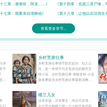
》
哦！》
十三章：谢谢你，阿龙……》
《第十四章：也就三具尸体，
吗？》
十七章：我要亲自埋葬他》
《第十八章：让他以后活得生
死》
查看更多章节...
乡村荒唐往事
目录
乡村荒唐往事情节跌宕起伏、扣人心
章节
弦，是一本情节与文笔俱佳的都市言
外。?
情小说，乡村荒唐往事-掌眼老林-小说
恶犬
旗免费提供乡村荒唐往事最新清爽干
奥林
净的文字章节在线阅读和TXT下载。...
如晨
楼兰儿女
加
界
没有穿越，没有重生，纯古代言情，
两位
它们
女主罕古丽楼兰国一个小村庄靠挖药