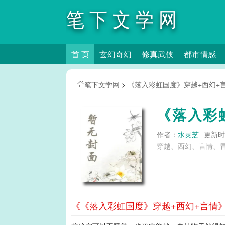
笔下文学网
首 页
玄幻奇幻
修真武侠
都市情感
笔下文学网
>
《落入彩虹国度》穿越+西幻+
《落入彩
作者：
水灵芝
更新时间
穿越、西幻、言情、冒险
《《落入彩虹国度》穿越+西幻+言情