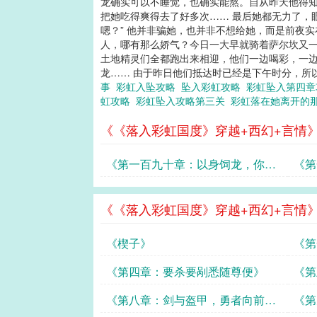
龙确实可以不睡觉，也确实能熬。自从昨天他得
把她吃得爽得去了好多次…… 最后她都无力了，
嗯？” 他并非骗她，也并非不想给她，而是前夜
人，哪有那么娇气？今日一大早就骑着萨尔坎又
土地精灵们全都跑出来相迎，他们一边喝彩，一
龙…… 由于昨日他们抵达时已经是下午时分，所
事
彩虹入坠攻略
坠入彩虹攻略
彩虹坠入第四
虹攻略
彩虹坠入攻略第三关
彩虹落在她离开的
《《落入彩虹国度》穿越+西幻+言情
《第一百九十章：以身饲龙，你想
《第
得美！》
生气
《《落入彩虹国度》穿越+西幻+言情
《楔子》
《第
《第四章：要杀要剐悉随尊便》
《第
《第八章：剑与盔甲，勇者向前，
《第