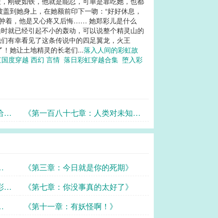
天，刚硬如铁，他就是能忍，可单是靠吃她，也都
被盖到她身上，在她额前印下一吻：“好好休息，
肿着，他是又心疼又后悔…… 她郑彩儿是什么
山时就已经引起不小的轰动，可以说整个精灵山的
他们有幸看见了这条传说中的四足翼龙，火王
她让土地精灵的长老们...
落入人间的彩虹故
国度穿越 西幻 言情
落日彩虹穿越合集
堕入彩
给
《第一百八十七章：人类对未知的
东西大都有
《第三章：今日就是你的死期》
彩
《第七章：你没事真的太好了》
《第十一章：有妖怪啊！》