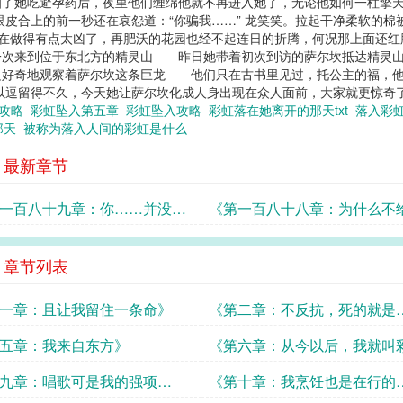
知了她吃避孕药后，夜里他们缠绵他就不再进入她了，无论他如何一柱擎
眼皮合上的前一秒还在哀怨道：“你骗我……” 龙笑笑。拉起干净柔软的棉
实在做得有点太凶了，再肥沃的花园也经不起连日的折腾，何况那上面还红
一次来到位于东北方的精灵山——昨日她带着初次到访的萨尔坎抵达精灵
边好奇地观察着萨尔坎这条巨龙——他们只在古书里见过，托公主的福，
以逗留得不久，今天她让萨尔坎化成人身出现在众人面前，大家就更惊奇了！
章攻略
彩虹坠入第五章
彩虹坠入攻略
彩虹落在她离开的那天txt
落入彩虹
那天
被称为落入人间的彩虹是什么
》最新章节
一百八十九章：你……并没有
《第一百八十八章：为什么不
？》
我？》（ ）
》章节列表
一章：且让我留住一条命》
《第二章：不反抗，死的就是
我……》
五章：我来自东方》
《第六章：从今以后，我就叫
虹》
九章：唱歌可是我的强项
《第十章：我烹饪也是在行的