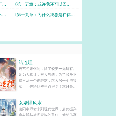
可以
《第十五章：或许我还可以回
去……》
不如
《第十九章：为什么我总是在你面
前出糗啊？
结连理
云莺初来乍到，除了貌美一无所有。
她为人算计，被人觊觎，为了脱身不
得不从一个虎狼窝，跳入另一个虎狼
窝——去给姑爷当通房？！本只是权
宜之计，时刻筹谋着跑路，可跑了几
年也没跑成，愣是被国公府二爷明媒
女婿懂风水
正娶，八抬大轿迎回家！诰命？好好
凌阳奉师命来到现代世界，肩负振兴
好，当就当呗……...
麻衣派与凌氏家族的重任。他凭借高