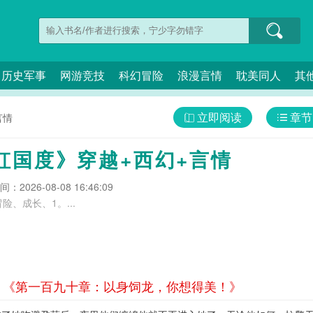
历史军事
网游竞技
科幻冒险
浪漫言情
耽美同人
其
立即阅读
章节
言情
虹国度》穿越+西幻+言情
：2026-08-08 16:46:09
、成长、1。...
》《第一百九十章：以身饲龙，你想得美！》