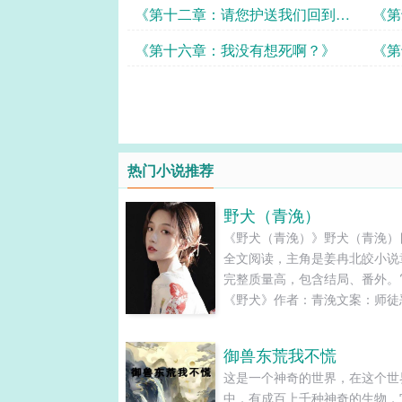
花与灵魂，
哦！
《第十二章：请您护送我们回到幽
《第
兰谷》
《第十六章：我没有想死啊？》
《第
热门小说推荐
野犬（青浼）
《野犬（青浼）》野犬（青浼）
全文阅读，主角是姜冉北皎小说
完整质量高，包含结局、番
《野犬》作者：青浼文案：师徒
系轻微火葬场单板滑雪竞技一：
匹克山脉的赛道之巅，乌云透光
御兽东荒我不慌
曦破晓，国旗飘扬，他亲手为她
这是一个神奇的世界，在这个世
冕。二：国内单板滑雪刻滑圈有
中，有成百上千种神奇的生物，