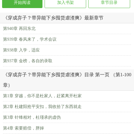
开始阅读
加入书架
章节目录
《穿成弃子？带异能下乡囤货虐渣爽》最新章节
第940章 再回东北
第939章 春风来了，学术会议
第938章 入学，适应
第937章 金榜，各自的录取
《穿成弃子？带异能下乡囤货虐渣爽》目录 第一页 （第1-100
章）
第1章 穿越，你不是杜家人，赶紧离开杜家
第2章 杜建阳抢平安扣，我收拾了东西就走
第3章 针锋相对，杜瑾承的虚伪
第4章 索要赔偿，胖婶