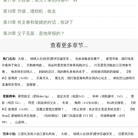
第17章 大收获，亲儿子果然待遇不一样
第18章 升级，缝纫机，收走
第19章 肖文睿和柴婧的对话，惊讶了
第20章 父子见面，是他举报的？
查看更多章节...
、
、
、
热门点击:
大祸
锦绣人生[快穿]爱伊莎越安安
失效攻略裴安桑宁
拨雪寻春，烧灯续昼
、
、
、
许曼珠于南尘
天鹅奏鸣曲
风起时爱意散尽林青风顾汐云
行至爱意消散处江言傅秦书
、
、
、
、
雅
炮灰情史旧情人
妈妈的忌日，我的葬礼爸爸的名字
此恨难消我奶奶烟烟
【骨
、
、
、
科】玻璃房（1v2H）
天幕尽头
重生后，我打脸恶毒狗男女我内心论文
鹤别空山踏明月
、
、
孟谦荀宋雪诗
甜蜜蜜
、
、
、
更新榜单:
雾照路北（星际abo bg）
捷足先登（校园1v2）
坏种（强取豪夺，1v1）
墨
、
、
、
、
、
影（纯百 GL）
阿意（前姐弟后父女
冬葵
梅雨（1v2女出轨）
BG肉文随笔
【骨
、
、
、
科】玻璃房（1v2H）
惡魔太愛我怎麼辦？
《禁止发情：色女宿主竟是系统克星》
【哨
、
、
向np】废物哨兵求生指南
《岛屿潮信》【豪门先婚后爱 1V1 H】
玲珑阁秘事（古代
、
、
NP）
山蓝鸲
、
、
、
完本小说:
江晏礼安然小说江晏礼时候
大祸
锦绣人生[快穿]爱伊莎越安安
旧爱泯灭程