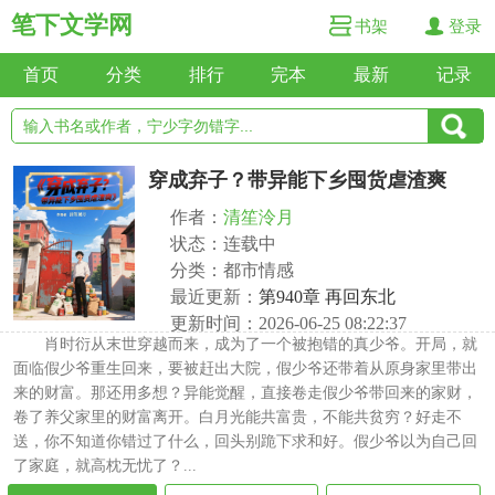
笔下文学网
书架
登录
首页
分类
排行
完本
最新
记录
穿成弃子？带异能下乡囤货虐渣爽
作者：
清笙泠月
状态：连载中
分类：都市情感
最近更新：
第940章 再回东北
更新时间：2026-06-25 08:22:37
肖时衍从末世穿越而来，成为了一个被抱错的真少爷。开局，就
面临假少爷重生回来，要被赶出大院，假少爷还带着从原身家里带出
来的财富。那还用多想？异能觉醒，直接卷走假少爷带回来的家财，
卷了养父家里的财富离开。白月光能共富贵，不能共贫穷？好走不
送，你不知道你错过了什么，回头别跪下求和好。假少爷以为自己回
了家庭，就高枕无忧了？...