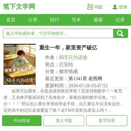
笔下文学网
书架
登录
首页
分类
排行
完本
最新
记录
重生一年，家里资产破亿
作者：
码字只为还债
状态：已完结
分类：都市情感
最近更新：
第1341章 老熊啊
更新时间：2026-07-26 03:47:12
如果可以重来，你是选择拯救世界呢？还是拯救数学？一夜荒
唐，王卓睁开眼就回到了高考前夕，看着自测的数学试卷。“15
分！！！”所以别人重生带系统带金手指，自己重生不仅没有这些，
还把高中的记忆直接覆盖了咯？这TM不是欺负老实人吗？...
开始阅读
加入书架
章节目录