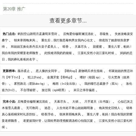
第20章 推广
查看更多章节...
、
、
、
热门点击:
鹤别空山踏明月孟谦荀宋雪诗
后悔爱你穆斯澜沈清欢
吞噬鱼
失效攻略裴安
、
、
、
桑宁
朝来寒雨晚来风
重生后，我打脸恶毒狗男女我内心论文
彻底毁了她唐朝淮唐梦
、
、
、
、
、
绮
和姐姐互换化兽丹后大皇子柔美人
暗香
天幕尽头
甜蜜蜜
重生八零，爸妈！
、
、
、
我自有我的荣耀姜老师魏杳
此恨难消我奶奶烟烟
江晏礼安然小说江晏礼时候
妈妈的忌
、
日，我的葬礼爸爸的名字
、
、
、
更新榜单:
薇亦柔止
惹人慊的女同学
【哨向np】废物哨兵求生指南
邻家姐姐的禁忌补
、
、
、
、
习【年下1v1】
犯上[Futa]
金属牙套【骨科gl】
嗜好（校园 np）
引火焚身（姐弟
、
、
、
、
骨）
雾照路北（星际abo bg）
梅雨（1v2女出轨）
我的哑巴总裁妻子（双A）
洛伦
、
、
、
、
兹力[1v2]
不合理秘密
放过我（nph暗黑）
末日之倖存偏差
、
、
、
、
完本小说:
后悔爱你穆斯澜沈清欢
天幕尽头
大祸
只手遮天（出书版）
心似已灰之
、
、
、
、
、
木项雪儿鹿鹿
无可救药
迷恋
人生何处不青山姐姐顾明澈
炮灰情史旧情人
错将
、
、
、
真心落梧桐宋时礼苏韵怡
暗香浮动
朝来寒雨晚来风
重生八零，爸妈！我自有我的荣耀
、
、
姜老师魏杳
老婆拔我针管，让我给男助理煮醒酒汤程心怡陆沉宴
江晏礼安然小说江晏礼时
、
候