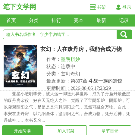
笔下文学网
书架
登录
首页
分类
排行
完本
最新
记录
玄幻：人在废丹房，我能合成万物
作者：
墨明棋妙
状态：连载中
分类：玄幻奇幻
最近更新：
第807章 斗战一族的震惊
更新时间：2026-08-06 17:23:29
蓝星小透明李安，被大运一脚送到异世界，成为了丹圣丹最低层
的废丹房杂役，好在天无绝人之路，觉醒了至宝阴阳炉！阴阳炉，可
以凝聚阴阳之气，是是是是消耗阴阳之气，竟然可融合万物。自此，
李安在废丹房，以九阳圣体，凝阴阳之气，合成万物，凭丹近神，凭
丹成神……本书又名...
开始阅读
加入书架
章节目录