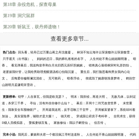
第18章 杂役危机，探查母巢
第19章 洞穴鼠群
第20章 斩鼠王，获丹师遗物！
查看更多章节...
、
、
热门点击:
回头看，轻舟已过万重山蒋之舟沈傲凝
林深不知云海许云琛裴馥许云琛裴馥雪
、
、
、
只手遮天（出书版）
妈妈的忌日，我的葬礼爸爸的名字
人生何处不青山姐姐顾明澈
暗
、
、
、
香
看见弹幕后，我送狗皇帝和白月光归西元辰轩苏婉婉
错将真心落梧桐宋时礼苏韵怡
、
老婆拔我针管，让我给男助理煮醒酒汤程心怡陆沉宴
重生后，我打脸恶毒狗男女我内心论
、
、
、
、
、
文
后悔爱你穆斯澜沈清欢
无可救药
暗香浮动
彻底毁了她唐朝淮唐梦绮
鹤别空
、
山踏明月孟谦荀宋雪诗
、
、
更新榜单:
铠甲：人在拿瓦，但我是欧克瑟？
明末：我崇祯，再造大明
无敌凡体，以剑证
、
、
、
道，杀穿三千界
寻仙，没有外挂你修什么仙？
幕后：开局十二符咒改变世界
末世重
、
、
生：我靠安全车囤物斩尸
开局逼我送死，反手召唤三千玄甲
开局被富婆拿下，系统却叫着
、
、
、
、
加油
真实冒险界，辅助才是大腿！
镇天棺
穿成国公府庶子考科举
全民求生，获得
、
、
、
、
D级人员模拟器
娶狐妻镇百鬼
家族修仙：我以子嗣登仙
伯言传
、
、
完本小说:
我死后，爹娘和夫君一个都没疯江寻时连道秋
人生何处不青山姐姐顾明澈
代码