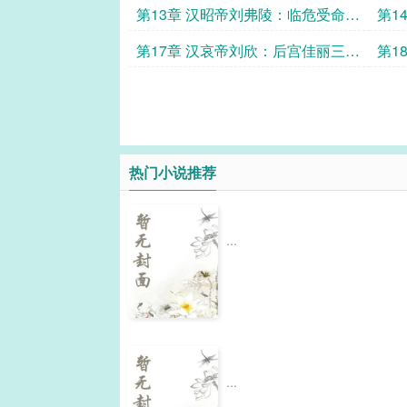
皇”
景之
第13章 汉昭帝刘弗陵：临危受命，
第1
却稳住了父亲留下的烂摊子
临天
第17章 汉哀帝刘欣：后宫佳丽三
第1
千，却独宠小鲜肉！
的悲
热门小说推荐
...
...