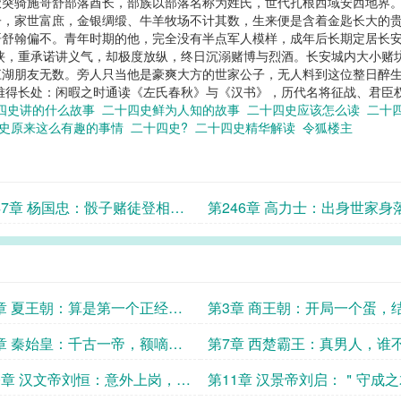
厥突骑施哥舒部落酋长，部族以部落名称为姓氏，世代扎根西域安西地界
，家世富庶，金银绸缎、牛羊牧场不计其数，生来便是含着金匙长大的贵
哥舒翰偏不。青年时期的他，完全没有半点军人模样，成年后长期定居长
侠，重承诺讲义气，却极度放纵，终日沉溺赌博与烈酒。长安城内大小赌
江湖朋友无数。旁人只当他是豪爽大方的世家公子，无人料到这位整日醉
难得长处：闲暇之时通读《左氏春秋》与《汉书》，历代名将征战、君臣
四史讲的什么故事
二十四史鲜为人知的故事
二十四史应该怎么读
二十
史原来这么有趣的事情
二十四史?
二十四史精华解读
令狐楼主
47章 杨国忠：骰子赌徒登相
第246章 高力士：出身世家身
裙带权臣断盛唐
尘，一世忠宦伴玄宗
章 夏王朝：算是第一个正经朝
第3章 商王朝：开局一个蛋，
一把火
章 秦始皇：千古一帝，额嘀、
第7章 西楚霸王：真男人，谁
、都是额嘀
我，我干谁
0章 汉文帝刘恒：意外上岗，文
第11章 汉景帝刘启：＂守成之