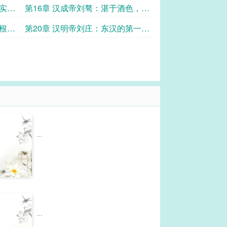
超级帝国＂，有钱就是任性
实
第16章 汉成帝刘骜：湛于酒色，压
倒西汉的最后一根“稻草”
草根逆
第20章 汉明帝刘庄：东汉的第一位
“铁腕皇帝”
...
...