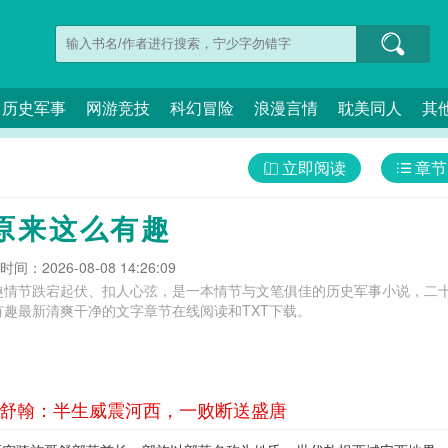
历史军事
网游竞技
科幻冒险
浪漫言情
耽美同人
其
立即阅读
章节
原来这么有趣
间：2026-08-08 14:26:09
趣情节跌宕起伏、扣人心弦，是一本情节与文笔俱佳的历史军事小说，二十
趣最新清爽干净的文字章节在线阅读和TXT下载。
哥舒翰：半生威震河西，一败断送盛唐