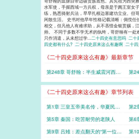
哥舒翰的血脉自带边疆贵族底色。其先祖为西突
水军使，手握西域一方兵权，母亲是于阗王室女子
练，熟悉骑射兵法，早早扎根边塞建功立业。但
闲散生活。 史书对他早年性格记载清晰：倜傥任
相交，但凡他人有难求助，从不吝惜金银赏赐，
帅。 不同于多数不学无术的纨绔，哥舒翰有一处
只作消遣，从未想过学...
二十四史有意思吗
二十
四史都有什么?
二十四史原来这么有趣啊
二十四
《二十四史原来这么有趣》最新章节
第248章 哥舒翰：半生威震河西，
第2
一败断送盛唐
位，
《二十四史原来这么有趣》章节列表
第1章 三皇五帝美名传，华夏民族
第2
筑辉煌！
代？
第5章 秦国：吃苦耐劳的老陕人
第6
额嘀
第9章 吕雉：差点翻天的“第一位女
第1