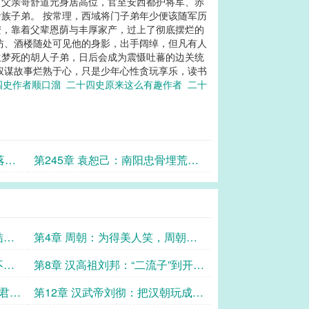
。父亲哥舒道元身居高位，官至安西都护将军、赤
族子弟。 按常理，西域将门子弟年少便该随军历
安，靠着父辈恩荫与丰厚家产，过上了彻底摆烂的
坊、酒楼随处可见他的身影，出手阔绰，但凡有人
生梦死的胡人子弟，日后会成为震慑吐蕃的边关统
权谋故事烂熟于心，只是少年心性贪玩享乐，读书
四史作者顺口溜
二十四史原来这么有趣作者
二十
落
第245章 袁恕己：南阳忠骨埋荒
徼，五王贞烈袁恕己
结尾
第4章 周朝：为得美人笑，周朝至
此完
不服
第8章 汉高祖刘邦：“二流子”到开国
皇帝的传奇人生
君
第12章 汉武帝刘彻：把汉朝玩成＂