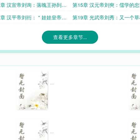
治的开创者
＂，给儿子攒够了家底
4章 汉宣帝刘询：落魄王孙到君
第15章 汉元帝刘奭：儒学的忠
下，舍我其谁！
“粉丝”，亲手将西汉拖入深渊
8章 汉平帝刘衎：＂娃娃皇帝＂
第19章 光武帝刘秀：又一个
催命运，西汉亡矣
袭的帝王
查看更多章节...
...
...