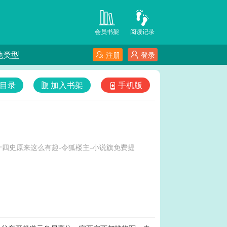
会员书架
阅读记录
他类型
注册
登录
目录
加入书架
手机版
四史原来这么有趣-令狐楼主-小说旗免费提