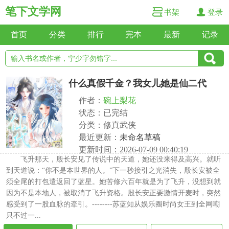
笔下文学网
书架
登录
首页
分类
排行
完本
最新
记录
什么真假千金？我女儿她是仙二代
作者：
碗上梨花
状态：已完结
分类：修真武侠
最近更新：
未命名草稿
更新时间：2026-07-09 00:40:19
飞升那天，殷长安见了传说中的天道，她还没来得及高兴。就听
到天道说：“你不是本世界的人。”下一秒接引之光消失，殷长安被全
须全尾的打包遣返回了蓝星。她苦修六百年就是为了飞升，没想到就
因为不是本地人，被取消了飞升资格。殷长安正要激情开麦时，突然
感受到了一股血脉的牵引。--------苏蓝知从娱乐圈时尚女王到全网嘲
只不过一...