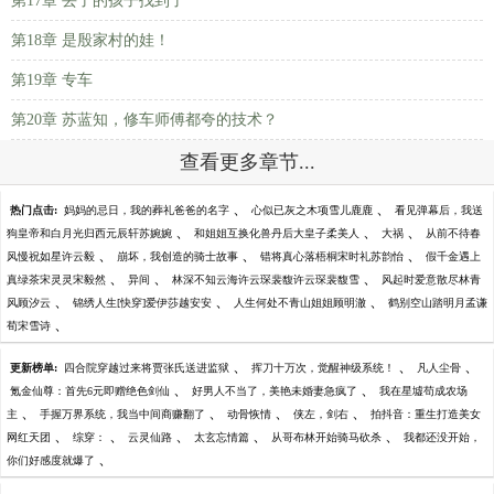
第17章 丢了的孩子找到了
第18章 是殷家村的娃！
第19章 专车
第20章 苏蓝知，修车师傅都夸的技术？
查看更多章节...
、
、
热门点击:
妈妈的忌日，我的葬礼爸爸的名字
心似已灰之木项雪儿鹿鹿
看见弹幕后，我送
、
、
、
狗皇帝和白月光归西元辰轩苏婉婉
和姐姐互换化兽丹后大皇子柔美人
大祸
从前不待春
、
、
、
风慢祝如星许云毅
崩坏，我创造的骑士故事
错将真心落梧桐宋时礼苏韵怡
假千金遇上
、
、
、
真绿茶宋灵灵宋毅然
异间
林深不知云海许云琛裴馥许云琛裴馥雪
风起时爱意散尽林青
、
、
、
风顾汐云
锦绣人生[快穿]爱伊莎越安安
人生何处不青山姐姐顾明澈
鹤别空山踏明月孟谦
、
荀宋雪诗
、
、
、
更新榜单:
四合院穿越过来将贾张氏送进监狱
挥刀十万次，觉醒神级系统！
凡人尘骨
、
、
氪金仙尊：首先6元即赠绝色剑仙
好男人不当了，美艳未婚妻急疯了
我在星墟苟成农场
、
、
、
、
主
手握万界系统，我当中间商赚翻了
动骨恢情
侠左，剑右
拍抖音：重生打造美女
、
、
、
、
、
网红天团
综穿：
云灵仙路
太玄忘情篇
从哥布林开始骑马砍杀
我都还没开始，
、
你们好感度就爆了