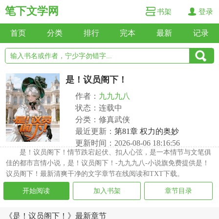
笔下文学网
书架
登录
首页
分类
排行
完本
最新
记录
是！议员阁下！
作者：
九九九八
状态：连载中
分类：修真武侠
最近更新：
第81章 权力的奥妙
更新时间：2026-08-06 18:16:56
是！议员阁下！情节跌宕起伏、扣人心弦，是一本情节与文笔俱
佳的都市言情小说，是！议员阁下！-九九九八-小说旗免费提供是！
议员阁下！最新清爽干净的文字章节在线阅读和TXT下载。
开始阅读
加入书架
章节目录
《是！议员阁下！》最新章节